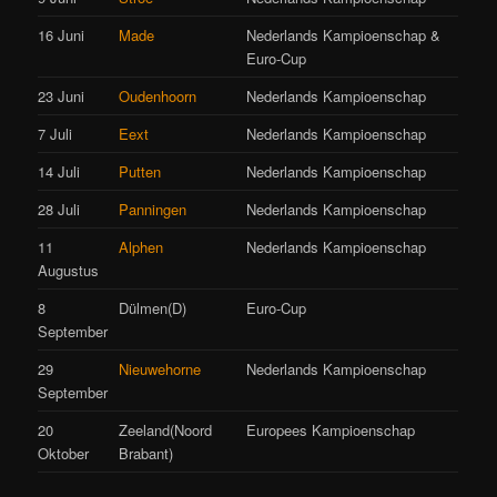
16 Juni
Made
Nederlands Kampioenschap &
Euro-Cup
23 Juni
Oudenhoorn
Nederlands Kampioenschap
7 Juli
Eext
Nederlands Kampioenschap
14 Juli
Putten
Nederlands Kampioenschap
28 Juli
Panningen
Nederlands Kampioenschap
11
Alphen
Nederlands Kampioenschap
Augustus
8
Dülmen(D)
Euro-Cup
September
29
Nieuwehorne
Nederlands Kampioenschap
September
20
Zeeland(Noord
Europees Kampioenschap
Oktober
Brabant)