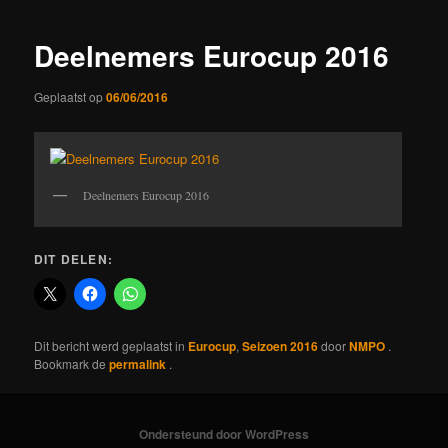
Deelnemers Eurocup 2016
Geplaatst op
06/06/2016
Deelnemers Eurocup 2016
DIT DELEN:
Dit bericht werd geplaatst in
Eurocup
,
Seizoen 2016
door
NMPO
.
Bookmark de
permalink
.
Ondersteund door WordPress