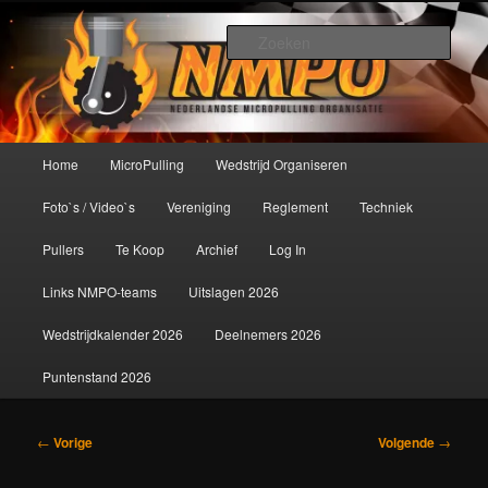
Spring
De meest krachtige modelbouwsport ter wereld!
naar
Zoek
de
primaire
Nederlandse MicroPulling
inhoud
Organisatie
Hoofdmenu
Home
MicroPulling
Wedstrijd Organiseren
Foto`s / Video`s
Vereniging
Reglement
Techniek
Pullers
Te Koop
Archief
Log In
Links NMPO-teams
Uitslagen 2026
Wedstrijdkalender 2026
Deelnemers 2026
Puntenstand 2026
Bericht
←
Vorige
Volgende
→
navigatie