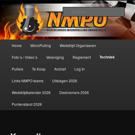
Spring
De meest krachtige modelbouwsport ter wereld!
naar
Zoek
de
primaire
Nederlandse MicroPulling
inhoud
Organisatie
Hoofdmenu
Home
MicroPulling
Wedstrijd Organiseren
Techniek
Foto`s / Video`s
Vereniging
Reglement
Pullers
Te Koop
Archief
Log In
Links NMPO-teams
Uitslagen 2026
Wedstrijdkalender 2026
Deelnemers 2026
Puntenstand 2026