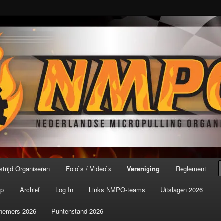
port ter wereld!
icroPulling Organisatie
trijd Organiseren
Foto`s / Video`s
Vereniging
Reglement
op
Archief
Log In
Links NMPO-teams
Uitslagen 2026
nemers 2026
Puntenstand 2026