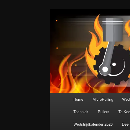
Spring
De meest krachtige modelbouws
naar
de
Nederlandse M
primaire
inhoud
Hoofdmenu
Home
MicroPulling
Weds
Techniek
Pullers
Te Ko
Wedstrijdkalender 2026
Deel