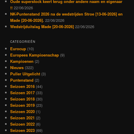
Oude superstock keert terug onder andere naam en eigenaar
!!
22/06/2026
NK-Puntenstand 2026 na de wedstrijden Stroe [13-06-2026] en
Made [20-06-2026].
22/06/2026
Wedstrijduitslag Made [20-06-2026]
22/06/2026
CATEGORIEËN
Eurocup
(10)
Europees Kampioenschap
(9)
Kampioenen
(2)
Nieuws
(322)
Puller Uitgelicht
(3)
Puntenstand
(2)
Seizoen 2016
(44)
Seizoen 2017
(33)
Seizoen 2018
(30)
Seizoen 2019
(23)
Seizoen 2020
(1)
Seizoen 2021
(2)
Seizoen 2022
(6)
Seizoen 2023
(69)