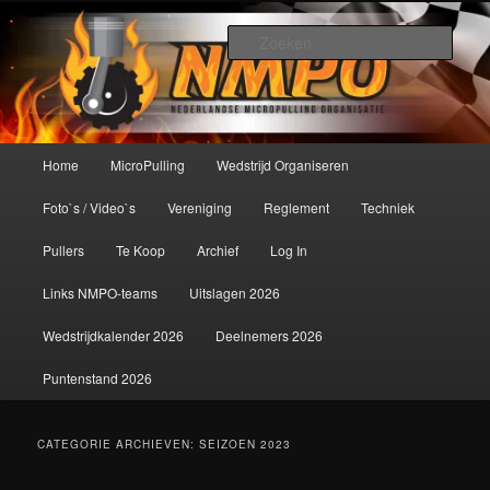
Spring
Spring
De meest krachtige modelbouwsport ter wereld!
naar
naar
Zoek
de
de
primaire
secundaire
Nederlandse MicroPulling
inhoud
inhoud
Organisatie
Hoofdmenu
Home
MicroPulling
Wedstrijd Organiseren
Foto`s / Video`s
Vereniging
Reglement
Techniek
Pullers
Te Koop
Archief
Log In
Links NMPO-teams
Uitslagen 2026
Wedstrijdkalender 2026
Deelnemers 2026
Puntenstand 2026
CATEGORIE ARCHIEVEN:
SEIZOEN 2023