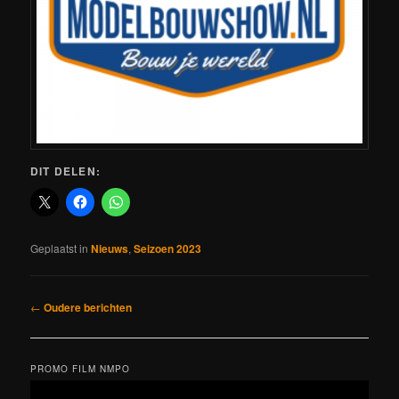
DIT DELEN:
Geplaatst in
Nieuws
,
Seizoen 2023
Bericht
←
Oudere berichten
navigatie
PROMO FILM NMPO