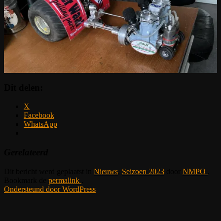
Dit delen:
X
Facebook
WhatsApp
Gerelateerd
Dit bericht werd geplaatst in
Nieuws
,
Seizoen 2023
door
NMPO
.
Bookmark de
permalink
.
Ondersteund door WordPress