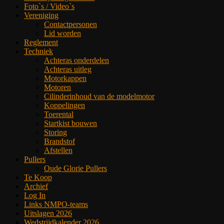
Foto`s / Video`s
Vereniging
Contactpersonen
Lid worden
Reglement
Techniek
Achteras onderdelen
Achteras uitleg
Motorkappen
Motoren
Cilinderinhoud van de modelmotor
Koppelingen
Toerental
Startkist bouwen
Storing
Brandstof
Afstellen
Pullers
Oude Glorie Pullers
Te Koop
Archief
Log In
Links NMPO-teams
Uitslagen 2026
Wedstrijdkalender 2026