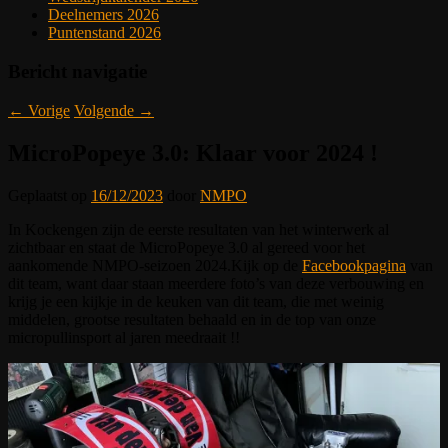
Deelnemers 2026
Puntenstand 2026
Bericht navigatie
←
Vorige
Volgende
→
MicroPopeye 3.0: Klaar voor 2024 !
Geplaatst op
16/12/2023
door
NMPO
In Kockengen zijn de eerste resultaten van het winterwerk al
zichtbaar en staat de MicroPopeye 3.0 al gereed voor het
aankomende NMPO-seizoen 2024.Kijk op de
Facebookpagina
van
dit team, want daar staan meerdere foto’s van deze verbouwing en
krijg je een kijkje in de keuken van dit team, die met weinig
middelen, grootse resultaten behaald en in de top van onze
micropullinsport al jaren meedraait !!