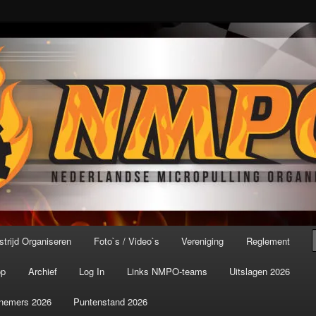
port ter wereld!
icroPulling Organisatie
trijd Organiseren
Foto`s / Video`s
Vereniging
Reglement
op
Archief
Log In
Links NMPO-teams
Uitslagen 2026
nemers 2026
Puntenstand 2026