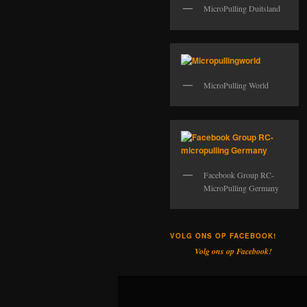
MicroPulling Duitsland
MicroPulling World
Facebook Group RC-
MicroPulling Germany
VOLG ONS OP FACEBOOK!
Volg ons op Facebook!