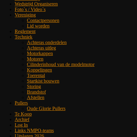
Wedstrijd Organiseren
Foto`s / Video`s
Vereniging
Contactpersonen
Lid worden
Reglement
Techniek
Achteras onderdelen
Achteras uitleg
Motorkappen
Motoren
Cilinderinhoud van de modelmotor
Koppelingen
Toerental
Startkist bouwen
Storing
Brandstof
Afstellen
Pullers
Oude Glorie Pullers
Te Koop
Archief
Log In
Links NMPO-teams
Uitslagen 2026