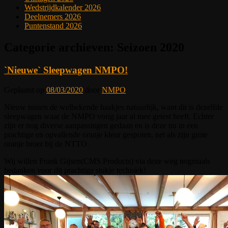
Wedstrijdkalender 2026
Deelnemers 2026
Puntenstand 2026
Categorie archieven:
Seizoen 2020
`Nieuwe` Sleepwagen NMPO!
Geplaatst op
08/03/2020
door
NMPO
Nieuw tussen de welbekende haakjes natuurlijk, want dit is dezelfde
sleepwagen waar de NMPO vorig jaar al mee getest heeft. Echter
zijn er nog diverse aanpassingen gedaan en is deze nu in een
prachtige en opvallende oranje kleur gespoten, net als zijn grote
oranje broer bij de NTTO.
Wij willen Frank Gijsen(CMS Products) via deze weg nogmaals
bedanken voor dit prachtige stukje techniek!