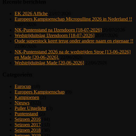
Recente berichten
EK 2026 Affiche
23/07/2026
Europees Kampioenschap Micropulling 2026 in Nederland !!
20/07/2026
NK-Puntenstand na IJzendoorn [18-07-2026]
20/07/2026
Wedstrijduitslag IJzendoorn [18-07-2026]
20/07/2026
Oude superstock keert terug onder andere naam en eigenaar !!
22/06/2026
NK-Puntenstand 2026 na de wedstrijden Stroe [13-06-2026]
en Made [20-06-2026].
22/06/2026
Wedstrijduitslag Made [20-06-2026]
22/06/2026
Categorieën
Eurocup
(10)
Europees Kampioenschap
(9)
Kampioenen
(2)
Nieuws
(322)
Puller Uitgelicht
(3)
Puntenstand
(2)
Seizoen 2016
(44)
Seizoen 2017
(33)
Seizoen 2018
(30)
Seizoen 2019
(23)