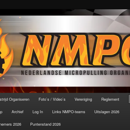
port ter wereld!
icroPulling Organisatie
trijd Organiseren
Foto`s / Video`s
Vereniging
Reglement
op
Archief
Log In
Links NMPO-teams
Uitslagen 2026
nemers 2026
Puntenstand 2026