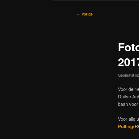
Bericht
←
Vorige
navigatie
Fot
201
Geplaatst o
Voor de 1e
Duitse Anh
baan voor
Voor alle 
Pulling
(R