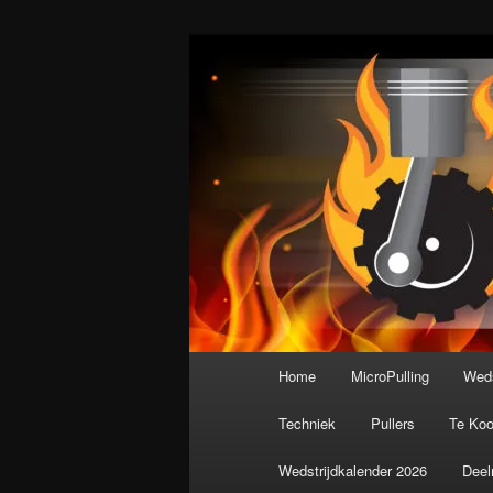
Spring
De meest krachtige modelbouws
naar
de
Nederlandse M
primaire
inhoud
Hoofdmenu
Home
MicroPulling
Weds
Techniek
Pullers
Te Ko
Wedstrijdkalender 2026
Deel