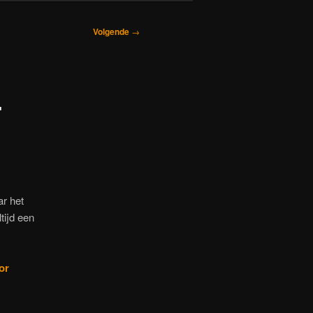
Volgende
→
-
ar het
tijd een
or