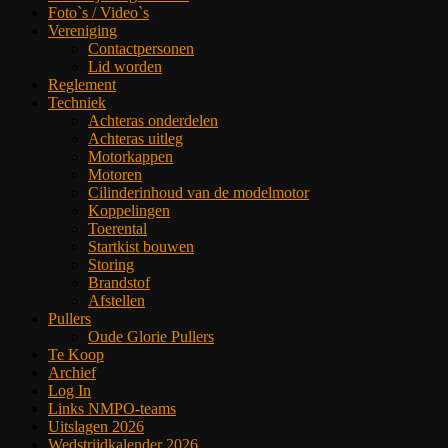
Foto`s / Video`s
Vereniging
Contactpersonen
Lid worden
Reglement
Techniek
Achteras onderdelen
Achteras uitleg
Motorkappen
Motoren
Cilinderinhoud van de modelmotor
Koppelingen
Toerental
Startkist bouwen
Storing
Brandstof
Afstellen
Pullers
Oude Glorie Pullers
Te Koop
Archief
Log In
Links NMPO-teams
Uitslagen 2026
Wedstrijdkalender 2026