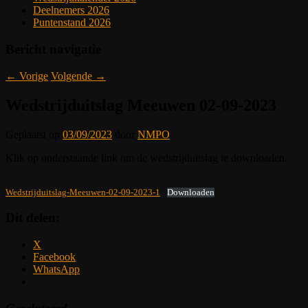
Deelnemers 2026
Puntenstand 2026
Bericht navigatie
←
Vorige
Volgende
→
Wedstrijduitslag Meeuwen 02-09-2023
Geplaatst op
03/09/2023
door
NMPO
Klik op onderstaande link om de wedstrijduitslag te downloaden.
Wedstrijduitslag-Meeuwen-02-09-2023-1
Downloaden
Dit delen:
X
Facebook
WhatsApp