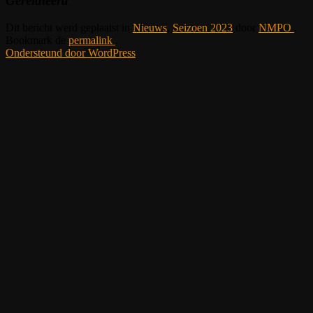
Gerelateerd
Dit bericht werd geplaatst in
Nieuws
,
Seizoen 2023
door
NMPO
.
Bookmark de
permalink
.
Ondersteund door WordPress