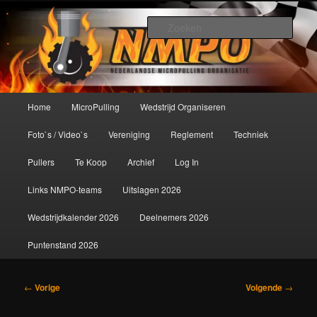
Spring
De meest krachtige modelbouwsport ter wereld!
naar
Zoek
de
primaire
Nederlandse MicroPulling
inhoud
Organisatie
Hoofdmenu
Home
MicroPulling
Wedstrijd Organiseren
Foto`s / Video`s
Vereniging
Reglement
Techniek
Pullers
Te Koop
Archief
Log In
Links NMPO-teams
Uitslagen 2026
Wedstrijdkalender 2026
Deelnemers 2026
Puntenstand 2026
Bericht
←
Vorige
Volgende
→
navigatie