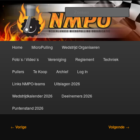
Spring
De meest krachtige modelbouwsport ter wereld!
naar
Zoek
de
primaire
Nederlandse MicroPulling
inhoud
Organisatie
Hoofdmenu
Home
MicroPulling
Wedstrijd Organiseren
Foto`s / Video`s
Vereniging
Reglement
Techniek
Pullers
Te Koop
Archief
Log In
Links NMPO-teams
Uitslagen 2026
Wedstrijdkalender 2026
Deelnemers 2026
Puntenstand 2026
Bericht
←
Vorige
Volgende
→
navigatie