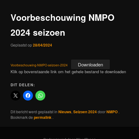
Voorbeschouwing NMPO
2024 seizoen
Geplaatst op
28/04/2024
Downloaden
Voorbeschouwing-NMPO-seizoen-2024
Klik op bovenstaande link om het gehele bestand te downloaden
DIT DELEN:
Dit bericht werd geplaatst in
Nieuws
,
Seizoen 2024
door
NMPO
.
Bookmark de
permalink
.