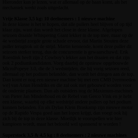
Hieronder kun je lezen, wat er allemaal op de baan komt, als het
mechaniek werkt zoals uitgedacht.
Vrije Klasse 3,5 kg: 10 deelnemers : 1 nieuwe machine
In deze klasse is het te hopen, dat alle pullers heel blijven of op tijd
klaar zijn, want dan wordt het close in deze klasse. Afgelopen
seizoen draaide Whispering Giant lekker in de top mee, maar op de
4e wedstrijd zorgde grote schade ervoor, dat Martin Stouten deze
puller terugtrok uit de strijd. Martin kennende, komt deze puller dit
seizoen sterker terug, dus de concurrentie is gewaarschuwd. Erik
Roerdink heeft zijn 2 Cowboy’s lekker aan het draaien en dat zijn
ook 2 podiumkandidaten. Voeg daarbij de opnieuw opgebouwde
MicroPopeye 3.0, die de 3 wedstrijden, die hij vorig seizoen reed,
allemaal op het podium belandde, dan wordt het dringen aan de top.
Dan komt er nog een nieuwe machine bij met een CMB [vermoeden
we] van Arian Hendriks en die zal ook niet gebouwd worden voor
de onderste plaatsen. Dan als outsiders nog de Maximum-machines
van Pieter Jan Minderhoud en de Rebel van Gerco Vink en je hebt
een klasse, waarbij op elke wedstrijd andere pullers op het podium
kunnen belanden. En als Dylan Klein Braskamp zijn nieuwe motor
op de Rapido Vespa goed aan het lopen krijgt, dan voegt ook hij
zich bij de top in deze klasse. Moeilijk te voorspellen wie hier
kampioen wordt, maar het beloofd wel spannend te worden !
Superstock 3,5 & 4,5 kg : 8 deelnemers : 2 nieuwe machines