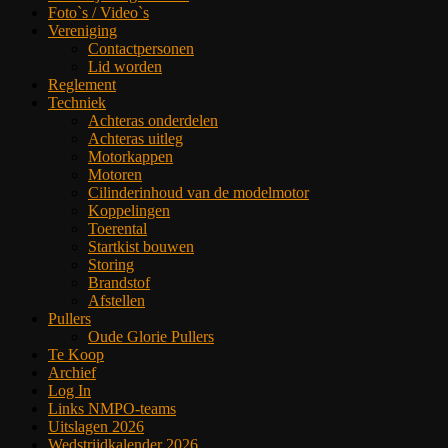
Foto`s / Video`s
Vereniging
Contactpersonen
Lid worden
Reglement
Techniek
Achteras onderdelen
Achteras uitleg
Motorkappen
Motoren
Cilinderinhoud van de modelmotor
Koppelingen
Toerental
Startkist bouwen
Storing
Brandstof
Afstellen
Pullers
Oude Glorie Pullers
Te Koop
Archief
Log In
Links NMPO-teams
Uitslagen 2026
Wedstrijdkalender 2026