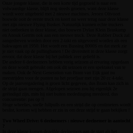
Onze jongste klasse, die in een korte tijd gegroeid is naar een
volwaardige klasse, blijft nog steeds groeien, want deze klasse
wordt weer uitgebreid met 2 nieuwe machines. Jeroen Oltvoort
bouwde ooit de eerste truck en keert nu weer terug naar deze klasse
met zijn nieuwe Flying Busker. Natuurlijk kunnen echte truckers
niet ontbreken in deze klasse, dus bouwen Dylan Klein Braskamp
en Anouk Gerrits ook aan een nieuwe truck. Deze Rubber Duck zal
aangedreven worden door een 2-takt en uitgevoerd worden als een
bakwagen uit 1950. Het wordt een Bussing 8000S en dat merk zie
je niet vaak op de pullingbanen ! De diversiteit in deze klasse zorgt
ervoor, dat deze klasse bij het publiek zeer geliefd is.
De andere 6 deelnemers hebben vorig seizoen al ervaring opgedaan
en deze wordt gebruikt om ook dit seizoen er een spektakel van te
maken. Ook de Next Generation van Bram van Eijk gaat nu
meestrijden voor de punten na het proefjaar met zijn 20 cc 4-takt.
Op de jaarvergadering is groen licht gegeven, dus Bram kan zich in
de strijd gaan mengen. Afgelopen seizoen zou hij eigenlijk 2e
geëindigd zijn, mits hij niet buiten mededinging meedeed, dus
concurrentie: pas op !!
Hoge wheelies, snelle fullpulls en een strijd die op centimeters wordt
beslist, kortom wij hebben er zin in om deze strijd te gaan bekijken !
Two Wheel Drive: 6 deelnemers : nieuwe deelnemer in aantocht
?
In deze klasse komen dezelfde deelnemers aan de start als het