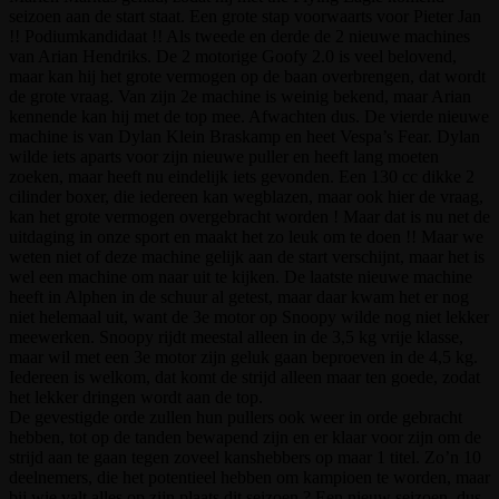
seizoen aan de start staat. Een grote stap voorwaarts voor Pieter Jan
!! Podiumkandidaat !! Als tweede en derde de 2 nieuwe machines
van Arian Hendriks. De 2 motorige Goofy 2.0 is veel belovend,
maar kan hij het grote vermogen op de baan overbrengen, dat wordt
de grote vraag. Van zijn 2e machine is weinig bekend, maar Arian
kennende kan hij met de top mee. Afwachten dus. De vierde nieuwe
machine is van Dylan Klein Braskamp en heet Vespa’s Fear. Dylan
wilde iets aparts voor zijn nieuwe puller en heeft lang moeten
zoeken, maar heeft nu eindelijk iets gevonden. Een 130 cc dikke 2
cilinder boxer, die iedereen kan wegblazen, maar ook hier de vraag,
kan het grote vermogen overgebracht worden ! Maar dat is nu net de
uitdaging in onze sport en maakt het zo leuk om te doen !! Maar we
weten niet of deze machine gelijk aan de start verschijnt, maar het is
wel een machine om naar uit te kijken. De laatste nieuwe machine
heeft in Alphen in de schuur al getest, maar daar kwam het er nog
niet helemaal uit, want de 3e motor op Snoopy wilde nog niet lekker
meewerken. Snoopy rijdt meestal alleen in de 3,5 kg vrije klasse,
maar wil met een 3e motor zijn geluk gaan beproeven in de 4,5 kg.
Iedereen is welkom, dat komt de strijd alleen maar ten goede, zodat
het lekker dringen wordt aan de top.
De gevestigde orde zullen hun pullers ook weer in orde gebracht
hebben, tot op de tanden bewapend zijn en er klaar voor zijn om de
strijd aan te gaan tegen zoveel kanshebbers op maar 1 titel. Zo’n 10
deelnemers, die het potentieel hebben om kampioen te worden, maar
bij wie valt alles op zijn plaats dit seizoen ? Een nieuw seizoen, dus