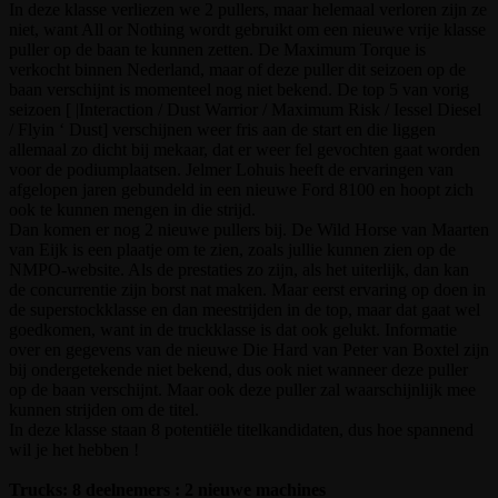
In deze klasse verliezen we 2 pullers, maar helemaal verloren zijn ze
niet, want All or Nothing wordt gebruikt om een nieuwe vrije klasse
puller op de baan te kunnen zetten. De Maximum Torque is
verkocht binnen Nederland, maar of deze puller dit seizoen op de
baan verschijnt is momenteel nog niet bekend. De top 5 van vorig
seizoen [ |Interaction / Dust Warrior / Maximum Risk / Iessel Diesel
/ Flyin ‘ Dust] verschijnen weer fris aan de start en die liggen
allemaal zo dicht bij mekaar, dat er weer fel gevochten gaat worden
voor de podiumplaatsen. Jelmer Lohuis heeft de ervaringen van
afgelopen jaren gebundeld in een nieuwe Ford 8100 en hoopt zich
ook te kunnen mengen in die strijd.
Dan komen er nog 2 nieuwe pullers bij. De Wild Horse van Maarten
van Eijk is een plaatje om te zien, zoals jullie kunnen zien op de
NMPO-website. Als de prestaties zo zijn, als het uiterlijk, dan kan
de concurrentie zijn borst nat maken. Maar eerst ervaring op doen in
de superstockklasse en dan meestrijden in de top, maar dat gaat wel
goedkomen, want in de truckklasse is dat ook gelukt. Informatie
over en gegevens van de nieuwe Die Hard van Peter van Boxtel zijn
bij ondergetekende niet bekend, dus ook niet wanneer deze puller
op de baan verschijnt. Maar ook deze puller zal waarschijnlijk mee
kunnen strijden om de titel.
In deze klasse staan 8 potentiële titelkandidaten, dus hoe spannend
wil je het hebben !
Trucks: 8 deelnemers : 2 nieuwe machines