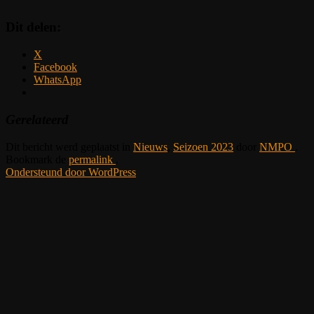
Dit delen:
X
Facebook
WhatsApp
Gerelateerd
Dit bericht werd geplaatst in
Nieuws
,
Seizoen 2023
door
NMPO
.
Bookmark de
permalink
.
Ondersteund door WordPress