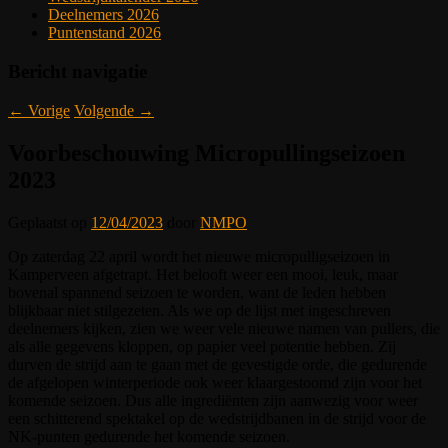
Deelnemers 2026
Puntenstand 2026
Bericht navigatie
←
Vorige
Volgende
→
Voorbeschouwing Micropullingseizoen
2023
Geplaatst op
12/04/2023
door
NMPO
Op zaterdag 22 april wordt het nieuwe micropulligseizoen in
Kamperveen afgetrapt. Het belooft weer een mooi, leuk, maar
bovenal spannend seizoen te worden, want de leden hebben
blijkbaar niet stilgezeten. Als we op de lijst met ingeschreven
deelnemers kijken, zien we weer vele nieuwe namen van pullers, die
als alle gegevens kloppen, op papier veel potentie hebben. Zij
durven de strijd aan te gaan met de gevestigde orde, die gedurende
de afgelopen winterperiode ook weer klaargestoomd zijn voor het
komende seizoen. Dus alle ingrediënten zijn aanwezig voor weer
een schitterend spektakel op de wedstrijdbanen in de strijd voor de
NK-punten gedurende het komende seizoen.