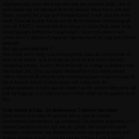
afgelopen jaar, maar dat zorgt niet voor een mindere strijd. Ook in
deze klasse ligt het allemaal dicht bij mekaar. Maar het is ook een
klasse, waarbij het jonge grut klaargestoomd wordt voor het echte
werk. Daarom is deze klasse net als de truckklasse best belangrijk
voor de NMPO. Jammer dat deze klasse zo klein blijft, maar in de
wandelgangen hebben we opgevangen, dat er een nieuwe two
wheel drive is gebouwd, maar de eigenaar heeft het nog niet bekend
gemaakt.
Dat zijn goed berichten !!
Bad Habit werd vorig seizoen kampioen, maar de concurrentie zit
hem op de hielen. A-je-to loopt nu goed en kan soms voor een
verrassing zorgen. Jeroen Oltvoort kende de nodige problemen met
zijn Italian Job. Deze op papier titelkandidaat liet menig steekje
vallen, maar zal dit seizoen weer een poging gaan wagen om aan de
top te komen. Jelmer Lohuis sluipt ook rustig naar de
podiumplaatsen en heeft aan het einde van het seizoen laten zien, dat
ook hij hogerop wil. Ook hier een verhitte strijd om de punten en de
titel.
Vrije Klasse 4,5 kg : 14 deelnemers: 5 nieuwe machines
Deze klasse is al jaren de grootste klasse met de meeste
verschillende kanshebbers op eremetaal. Dit seizoen begroeten we 5
nieuwe machines en het zijn niet de minste. Als eerste een oude
bekende, want Pieter Jan Minderhout heeft een goed gesprek met
Marien Markus gehad, zodat hij met the Flying Eagle komend