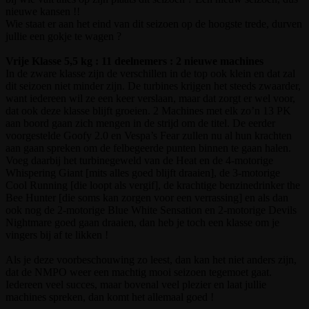
nieuwe kansen !!
Wie staat er aan het eind van dit seizoen op de hoogste trede, durven
jullie een gokje te wagen ?
Vrije Klasse 5,5 kg : 11 deelnemers : 2 nieuwe machines
In de zware klasse zijn de verschillen in de top ook klein en dat zal
dit seizoen niet minder zijn. De turbines krijgen het steeds zwaarder,
want iedereen wil ze een keer verslaan, maar dat zorgt er wel voor,
dat ook deze klasse blijft groeien. 2 Machines met elk zo’n 13 PK
aan boord gaan zich mengen in de strijd om de titel. De eerder
voorgestelde Goofy 2.0 en Vespa’s Fear zullen nu al hun krachten
aan gaan spreken om de felbegeerde punten binnen te gaan halen.
Voeg daarbij het turbinegeweld van de Heat en de 4-motorige
Whispering Giant [mits alles goed blijft draaien], de 3-motorige
Cool Running [die loopt als vergif], de krachtige benzinedrinker the
Bee Hunter [die soms kan zorgen voor een verrassing] en als dan
ook nog de 2-motorige Blue White Sensation en 2-motorige Devils
Nightmare goed gaan draaien, dan heb je toch een klasse om je
vingers bij af te likken !
Als je deze voorbeschouwing zo leest, dan kan het niet anders zijn,
dat de NMPO weer een machtig mooi seizoen tegemoet gaat.
Iedereen veel succes, maar bovenal veel plezier en laat jullie
machines spreken, dan komt het allemaal goed !