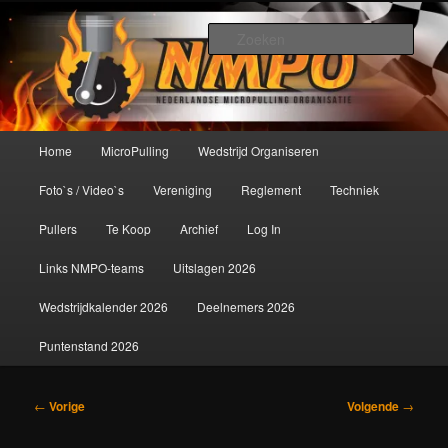
Spring
De meest krachtige modelbouwsport ter wereld!
naar
Zoek
de
primaire
Nederlandse MicroPulling
inhoud
Organisatie
Hoofdmenu
Home
MicroPulling
Wedstrijd Organiseren
Foto`s / Video`s
Vereniging
Reglement
Techniek
Pullers
Te Koop
Archief
Log In
Links NMPO-teams
Uitslagen 2026
Wedstrijdkalender 2026
Deelnemers 2026
Puntenstand 2026
Bericht
←
Vorige
Volgende
→
navigatie