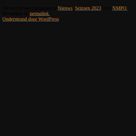
Dit bericht werd geplaatst in
Nieuws
,
Seizoen 2023
door
NMPO
.
Bookmark de
permalink
.
Ondersteund door WordPress