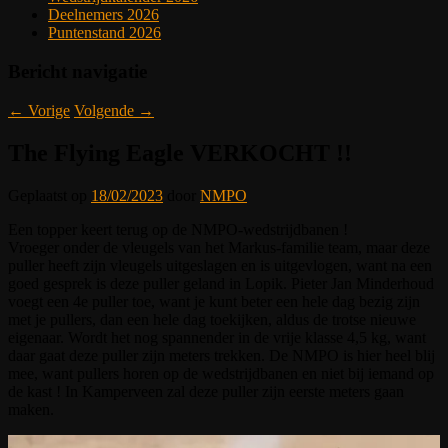
Deelnemers 2026
Puntenstand 2026
Bericht navigatie
←
Vorige
Volgende
→
The Flying Eagle VERKOCHT !!
Geplaatst op
18/02/2023
door
NMPO
Een topper keert terug op de NMPO-wedstrijdbanen !
Vroeger onder de vleugels van het Markus-familie team, maar deze
puller heeft zijn vleugels uitgeslagen en is uitgevlogen, want na een
goed gesprek is deze puller geland in Lopik. Pieter Jan Minderhoud
voegt een 4e puller toe, want je kunt beter een hele dag bezig zijn
met je pullers, dan een hele dag toekijken, aldus de trotse nieuwe
eigenaar. Wordt het nog spannender in de vrije klasse 4,5 kg, want
daar gaat deze puller zijn meters trekken. De NMPO is hier heel blij
mee, want pullers horen op de wedstrijdbanen en niet bij iemand op
de kast ! In Kamperveen zal deze puller zijn eerste meters gaan
maken.