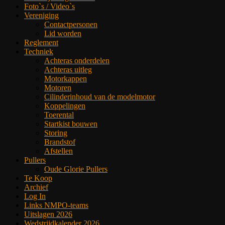
Foto`s / Video`s
Vereniging
Contactpersonen
Lid worden
Reglement
Techniek
Achteras onderdelen
Achteras uitleg
Motorkappen
Motoren
Cilinderinhoud van de modelmotor
Koppelingen
Toerental
Startkist bouwen
Storing
Brandstof
Afstellen
Pullers
Oude Glorie Pullers
Te Koop
Archief
Log In
Links NMPO-teams
Uitslagen 2026
Wedstrijdkalender 2026