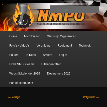
Spring
De meest krachtige modelbouwsport ter wereld!
naar
Zoek
de
primaire
Nederlandse MicroPulling
inhoud
Organisatie
Hoofdmenu
Home
MicroPulling
Wedstrijd Organiseren
Foto`s / Video`s
Vereniging
Reglement
Techniek
Pullers
Te Koop
Archief
Log In
Links NMPO-teams
Uitslagen 2026
Wedstrijdkalender 2026
Deelnemers 2026
Puntenstand 2026
Bericht
←
Vorige
Volgende
→
navigatie