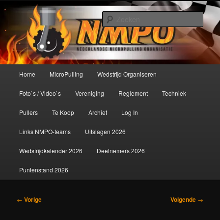
Spring
De meest krachtige modelbouwsport ter wereld!
naar
Zoek
de
primaire
Nederlandse MicroPulling
inhoud
Organisatie
Hoofdmenu
Home
MicroPulling
Wedstrijd Organiseren
Foto`s / Video`s
Vereniging
Reglement
Techniek
Pullers
Te Koop
Archief
Log In
Links NMPO-teams
Uitslagen 2026
Wedstrijdkalender 2026
Deelnemers 2026
Puntenstand 2026
Bericht
←
Vorige
Volgende
→
navigatie