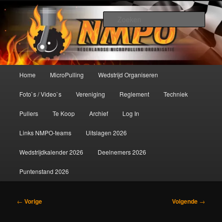
Spring
De meest krachtige modelbouwsport ter wereld!
naar
Zoek
de
primaire
Nederlandse MicroPulling
inhoud
Organisatie
Hoofdmenu
Home
MicroPulling
Wedstrijd Organiseren
Foto`s / Video`s
Vereniging
Reglement
Techniek
Pullers
Te Koop
Archief
Log In
Links NMPO-teams
Uitslagen 2026
Wedstrijdkalender 2026
Deelnemers 2026
Puntenstand 2026
Bericht
←
Vorige
Volgende
→
navigatie