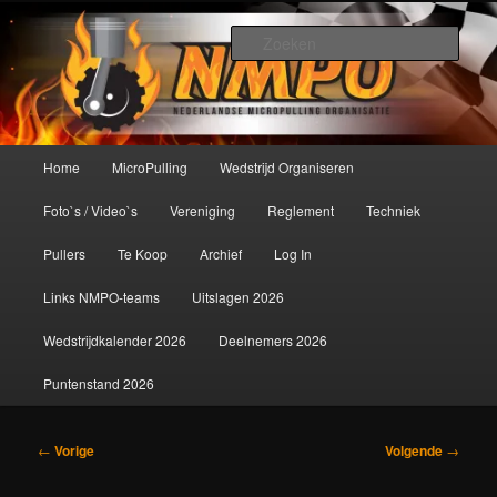
Spring
De meest krachtige modelbouwsport ter wereld!
naar
Zoek
de
primaire
Nederlandse MicroPulling
inhoud
Organisatie
Hoofdmenu
Home
MicroPulling
Wedstrijd Organiseren
Foto`s / Video`s
Vereniging
Reglement
Techniek
Pullers
Te Koop
Archief
Log In
Links NMPO-teams
Uitslagen 2026
Wedstrijdkalender 2026
Deelnemers 2026
Puntenstand 2026
Bericht
←
Vorige
Volgende
→
navigatie