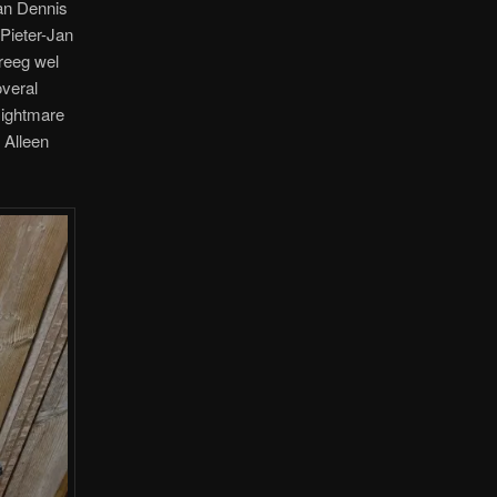
van Dennis
Pieter-Jan
reeg wel
overal
Nightmare
 Alleen