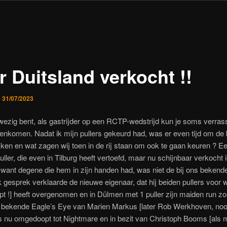
r Duitsland verkocht !!
p
31/07/2023
wezig bent, als gastrijder op een RCTP-wedstrijd kun je soms verra
enkomen. Nadat ik mijn pullers gekeurd had, was er even tijd om de
ken en wat zagen wij toen in de rij staan om ook te gaan keuren ? E
ller, die even in Tilburg heeft vertoefd, maar nu schijnbaar verkocht 
 want degene die hem in zijn handen had, was niet de bij ons bekende
k gesprek verklaarde de nieuwe eigenaar, dat hij beiden pullers voor w
opt !] heeft overgenomen en in Dülmen met 1 puller zijn maiden run 
s bekende Eagle’s Eye van Marien Markus [later Rob Werkhoven, noo
s nu omgedoopt tot Nightmare en in bezit van Christoph Booms [als m