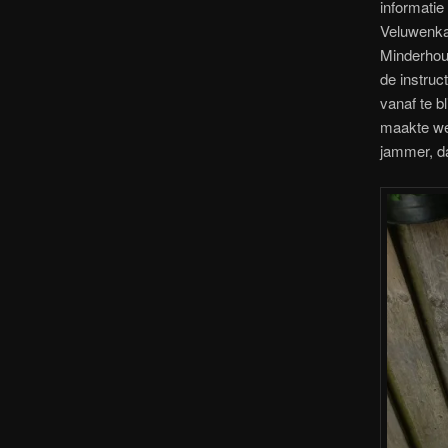
informatie
Veluwenka
Minderhoud
de instruc
vanaf te b
maakte wei
jammer, da