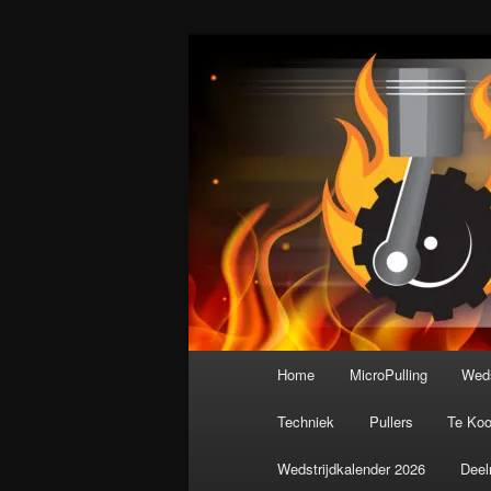
Spring
De meest krachtige modelbouws
naar
de
Nederlandse M
primaire
inhoud
Hoofdmenu
Home
MicroPulling
Weds
Techniek
Pullers
Te Ko
Wedstrijdkalender 2026
Deel