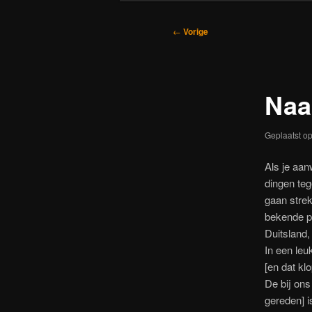
Bericht
←
Vorige
navigatie
Naa
Geplaatst o
Als je aan
dingen teg
gaan strek
bekende pu
Duitsland,
In een leu
[en dat kl
De bij on
gereden] i