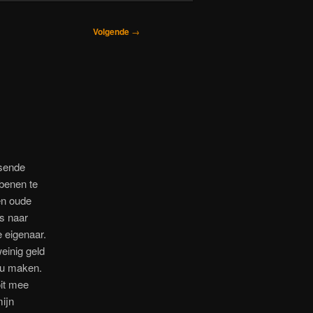
Volgende
→
ssende
 benen te
en oude
is naar
 eigenaar.
einig geld
zou maken.
it mee
ijn