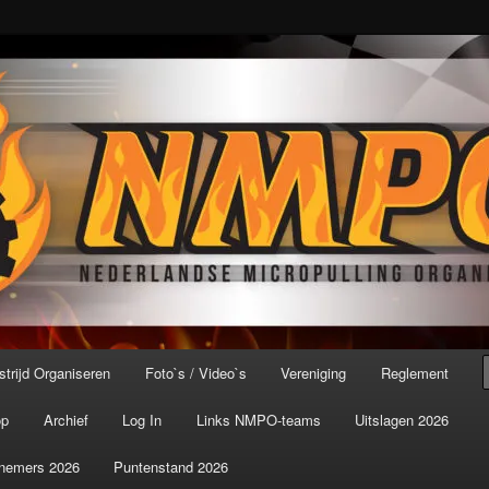
port ter wereld!
icroPulling Organisatie
trijd Organiseren
Foto`s / Video`s
Vereniging
Reglement
op
Archief
Log In
Links NMPO-teams
Uitslagen 2026
nemers 2026
Puntenstand 2026