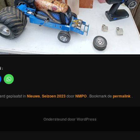
N:
werd geplaatst in
Nieuws
,
Seizoen 2023
door
NMPO
. Bookmark de
permalink
.
Ondersteund door WordPress