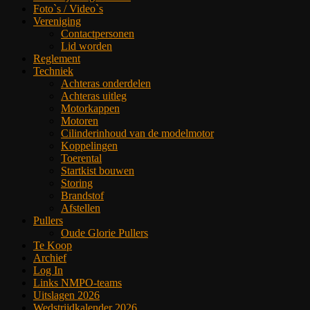
Foto`s / Video`s
Vereniging
Contactpersonen
Lid worden
Reglement
Techniek
Achteras onderdelen
Achteras uitleg
Motorkappen
Motoren
Cilinderinhoud van de modelmotor
Koppelingen
Toerental
Startkist bouwen
Storing
Brandstof
Afstellen
Pullers
Oude Glorie Pullers
Te Koop
Archief
Log In
Links NMPO-teams
Uitslagen 2026
Wedstrijdkalender 2026