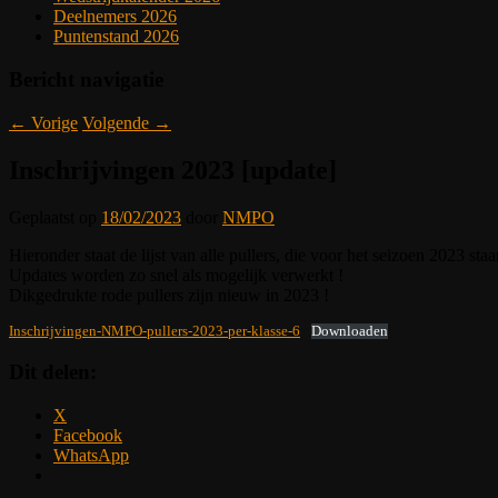
Deelnemers 2026
Puntenstand 2026
Bericht navigatie
←
Vorige
Volgende
→
Inschrijvingen 2023 [update]
Geplaatst op
18/02/2023
door
NMPO
Hieronder staat de lijst van alle pullers, die voor het seizoen 2023 st
Updates worden zo snel als mogelijk verwerkt !
Dikgedrukte rode pullers zijn nieuw in 2023 !
Inschrijvingen-NMPO-pullers-2023-per-klasse-6
Downloaden
Dit delen:
X
Facebook
WhatsApp