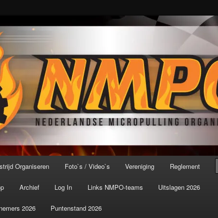
port ter wereld!
icroPulling Organisatie
trijd Organiseren
Foto`s / Video`s
Vereniging
Reglement
op
Archief
Log In
Links NMPO-teams
Uitslagen 2026
nemers 2026
Puntenstand 2026