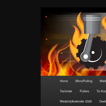
Spring
De meest krachtige modelbouws
naar
de
Nederlandse M
primaire
inhoud
Hoofdmenu
Home
MicroPulling
Weds
Techniek
Pullers
Te Ko
Wedstrijdkalender 2026
Deel