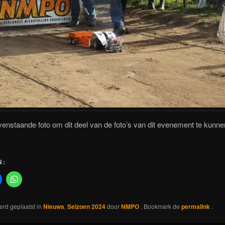
venstaande foto om dit deel van de foto’s van dit evenement te kunne
N:
werd geplaatst in
Nieuws
,
Seizoen 2024
door
NMPO
. Bookmark de
permalink
.