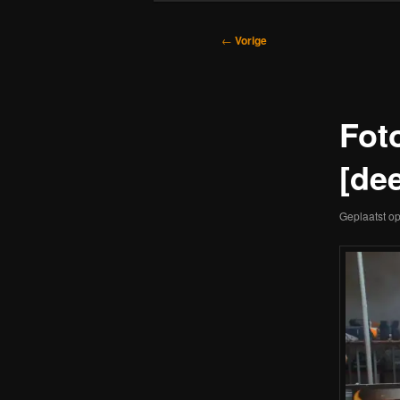
Bericht
←
Vorige
navigatie
Fot
[dee
Geplaatst o