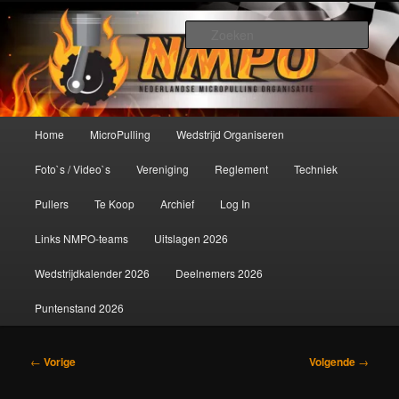
Spring
De meest krachtige modelbouwsport ter wereld!
naar
Zoek
de
primaire
Nederlandse MicroPulling
inhoud
Organisatie
Hoofdmenu
Home
MicroPulling
Wedstrijd Organiseren
Foto`s / Video`s
Vereniging
Reglement
Techniek
Pullers
Te Koop
Archief
Log In
Links NMPO-teams
Uitslagen 2026
Wedstrijdkalender 2026
Deelnemers 2026
Puntenstand 2026
Bericht
←
Vorige
Volgende
→
navigatie