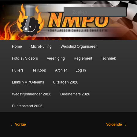
Spring
De meest krachtige modelbouwsport ter wereld!
naar
Zoek
de
primaire
Nederlandse MicroPulling
inhoud
Organisatie
Hoofdmenu
Home
MicroPulling
Wedstrijd Organiseren
Foto`s / Video`s
Vereniging
Reglement
Techniek
Pullers
Te Koop
Archief
Log In
Links NMPO-teams
Uitslagen 2026
Wedstrijdkalender 2026
Deelnemers 2026
Puntenstand 2026
Bericht
←
Vorige
Volgende
→
navigatie