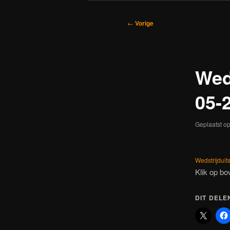
Bericht
←
Vorige
navigatie
Wed
05-
Geplaatst o
Wedstrijdui
Klik op bo
DIT DELE