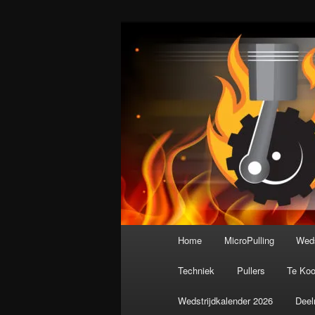
Spring
De meest krachtige modelbouws
naar
de
Nederlandse M
primaire
inhoud
Hoofdmenu
Home
MicroPulling
Weds
Techniek
Pullers
Te Ko
Wedstrijdkalender 2026
Deel