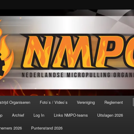
port ter wereld!
icroPulling Organisatie
trijd Organiseren
Foto`s / Video`s
Vereniging
Reglement
op
Archief
Log In
Links NMPO-teams
Uitslagen 2026
nemers 2026
Puntenstand 2026