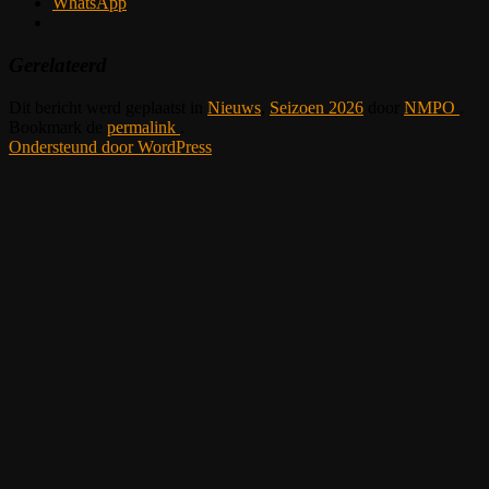
WhatsApp
Gerelateerd
Dit bericht werd geplaatst in
Nieuws
,
Seizoen 2026
door
NMPO
.
Bookmark de
permalink
.
Ondersteund door WordPress