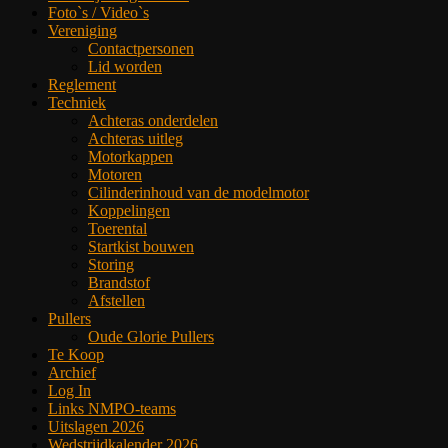
Foto`s / Video`s
Vereniging
Contactpersonen
Lid worden
Reglement
Techniek
Achteras onderdelen
Achteras uitleg
Motorkappen
Motoren
Cilinderinhoud van de modelmotor
Koppelingen
Toerental
Startkist bouwen
Storing
Brandstof
Afstellen
Pullers
Oude Glorie Pullers
Te Koop
Archief
Log In
Links NMPO-teams
Uitslagen 2026
Wedstrijdkalender 2026