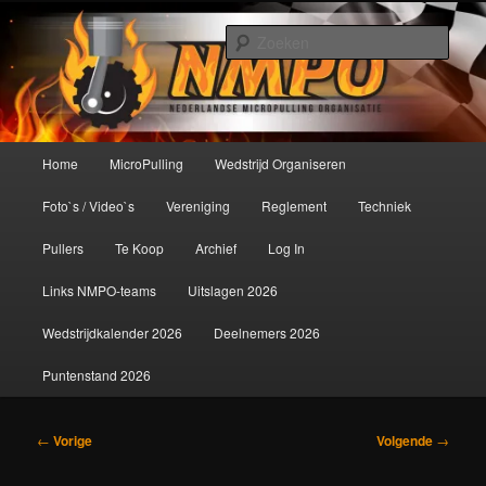
Spring
De meest krachtige modelbouwsport ter wereld!
naar
Zoek
de
primaire
Nederlandse MicroPulling
inhoud
Organisatie
Hoofdmenu
Home
MicroPulling
Wedstrijd Organiseren
Foto`s / Video`s
Vereniging
Reglement
Techniek
Pullers
Te Koop
Archief
Log In
Links NMPO-teams
Uitslagen 2026
Wedstrijdkalender 2026
Deelnemers 2026
Puntenstand 2026
Bericht
←
Vorige
Volgende
→
navigatie