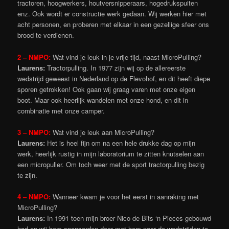
tractoren, hoogwerkers, houtversnipperaars, hogedrukspuiten
enz. Ook wordt er constructie werk gedaan. Wij werken hier met
acht personen, en proberen met elkaar in een gezellige sfeer ons
brood te verdienen.
2 – NMPO:
Wat vind je leuk in je vrije tijd, naast MicroPulling?
Laurens:
Tractorpulling. In 1977 zijn wij op de allereerste
wedstrijd geweest in Nederland op de Flevohof, en dit heeft diepe
sporen getrokken! Ook gaan wij graag varen met onze eigen
boot. Maar ook heerlijk wandelen met onze hond, en dit in
combinatie met onze camper.
3 – NMPO:
Wat vind je leuk aan MicroPulling?
Laurens:
Het is heel fijn om na een hele drukke dag op mijn
werk, heerlijk rustig in mijn laboratorium te zitten knutselen aan
een micropuller. Om toch weer met de sport tractorpulling bezig
te zijn.
4 – NMPO:
Wanneer kwam je voor het eerst in aanraking met
MicroPulling?
Laurens:
In 1991 toen mijn broer Nico de Bits ‘n Pieces gebouwd
had en wij hem sponsorden door met hem naar de wedstrijden te