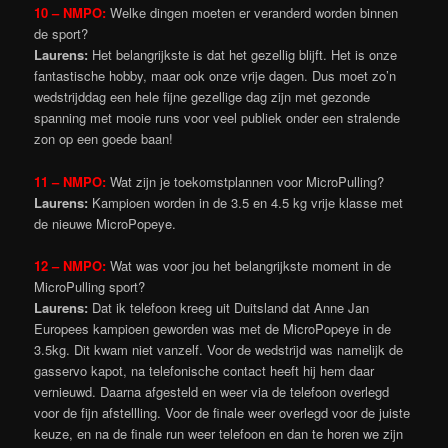
10 – NMPO:
Welke dingen moeten er veranderd worden binnen
de sport?
Laurens:
Het belangrijkste is dat het gezellig blijft. Het is onze
fantastische hobby, maar ook onze vrije dagen. Dus moet zo’n
wedstrijddag een hele fijne gezellige dag zijn met gezonde
spanning met mooie runs voor veel publiek onder een stralende
zon op een goede baan!
11 – NMPO:
Wat zijn je toekomstplannen voor MicroPulling?
Laurens:
Kampioen worden in de 3.5 en 4.5 kg vrije klasse met
de nieuwe MicroPopeye.
12 – NMPO:
Wat was voor jou het belangrijkste moment in de
MicroPulling sport?
Laurens:
Dat ik telefoon kreeg uit Duitsland dat Anne Jan
Europees kampioen geworden was met de MicroPopeye in de
3.5kg. Dit kwam niet vanzelf. Voor de wedstrijd was namelijk de
gasservo kapot, na telefonische contact heeft hij hem daar
vernieuwd. Daarna afgesteld en weer via de telefoon overlegd
voor de fijn afstellling. Voor de finale weer overlegd voor de juiste
keuze, en na de finale run weer telefoon en dan te horen we zijn