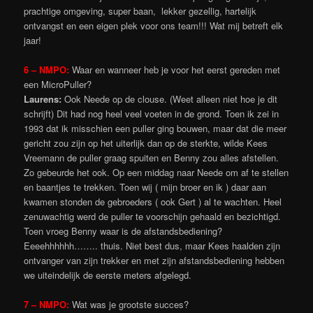
prachtige omgeving, super baan, lekker gezellig, hartelijk
ontvangst en een eigen plek voor ons team!!! Wat mij betreft elk
jaar!
6 – NMPO:
Waar en wanneer heb je voor het eerst gereden met
een MicroPuller?
Laurens:
Ook Neede op de clouse. (Weet alleen niet hoe je dit
schrijft) Dit had nog heel veel voeten in de grond. Toen ik zei in
1993 dat ik misschien een puller ging bouwen, maar dat die meer
gericht zou zijn op het uiterlijk dan op de sterkte, wilde Kees
Vreemann de puller graag spuiten en Benny zou alles afstellen.
Zo gebeurde het ook. Op een middag naar Neede om af te stellen
en baantjes te trekken. Toen wij ( mijn broer en ik ) daar aan
kwamen stonden de gebroeders ( ook Gert ) al te wachten. Heel
zenuwachtig werd de puller te voorschijn gehaald en bezichtigd.
Toen vroeg Benny waar is de afstandsbediening?
Eeeehhhhhh…….. thuis. Niet best dus, maar Kees haalden zijn
ontvanger van zijn trekker en met zijn afstandsbediening hebben
we uiteindelijk de eerste meters afgelegd.
7 – NMPO:
Wat was je grootste succes?