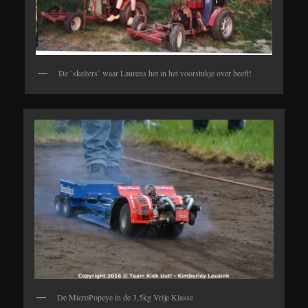
De `skelters` waar Laurens het in het voorstukje over heeft!
De MicroPopeye in de 3,5kg Vrije Klasse