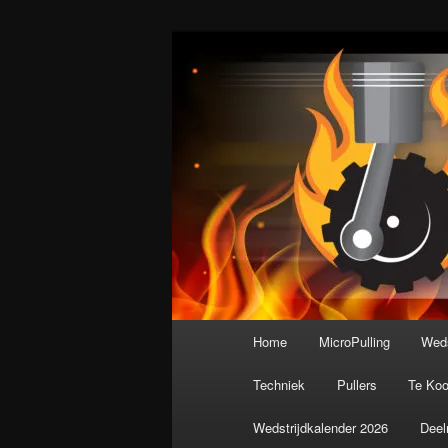
Spring
De meest krachtige modelbouws
naar
de
Nederlandse M
primaire
inhoud
Hoofdmenu
Home
MicroPulling
Weds
Techniek
Pullers
Te Ko
Wedstrijdkalender 2026
Deel