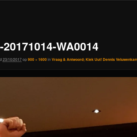
-20171014-WA0014
rd
23/10/2017
op
900 × 1600
in
Vraag & Antwoord; Kiek Uut! Dennis Veluwenka