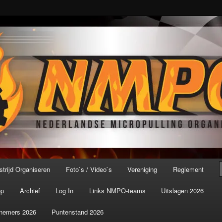
port ter wereld!
icroPulling Organisatie
trijd Organiseren
Foto`s / Video`s
Vereniging
Reglement
op
Archief
Log In
Links NMPO-teams
Uitslagen 2026
nemers 2026
Puntenstand 2026