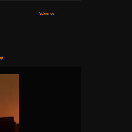
Volgende →
mp