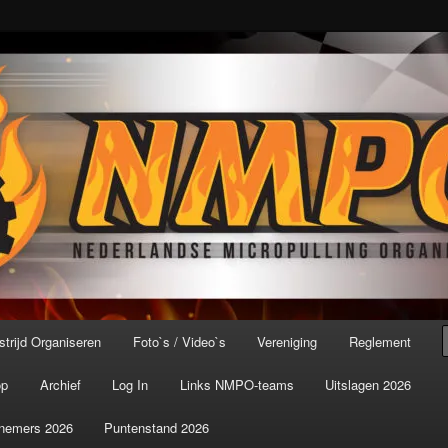
port ter wereld!
icroPulling Organisatie
trijd Organiseren
Foto`s / Video`s
Vereniging
Reglement
op
Archief
Log In
Links NMPO-teams
Uitslagen 2026
nemers 2026
Puntenstand 2026