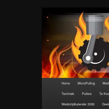
Spring
De meest krachtige modelbouws
naar
de
Nederlandse M
primaire
inhoud
Hoofdmenu
Home
MicroPulling
Weds
Techniek
Pullers
Te Ko
Wedstrijdkalender 2026
Deel