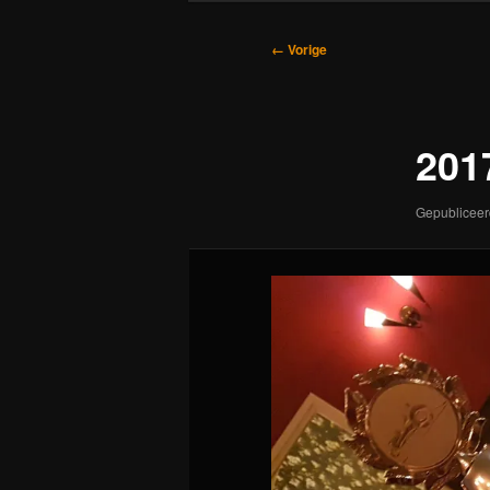
Afbeeldingsnavigatie
← Vorige
201
Gepublicee