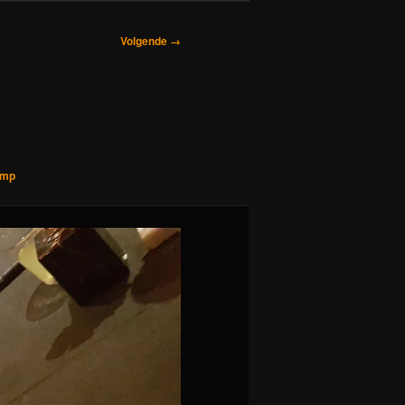
Volgende →
amp