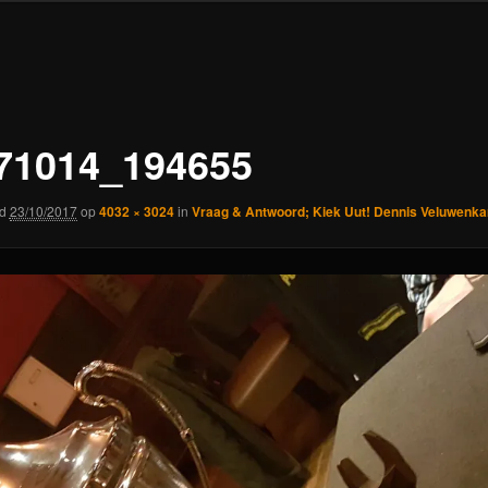
71014_194655
rd
23/10/2017
op
4032 × 3024
in
Vraag & Antwoord; Kiek Uut! Dennis Veluwenk