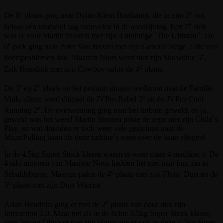
e
e
De 8
plaats ging naar Dylan Klein Braskamp, die in zijn 2
run
e
helaas een tandwiel zag sneuvelen in de aandrijving. Een 7
stek
was er voor Martin Stouten met zijn 4 motorige `The Ultimate`. De
e
6
plek ging naar Peter Van Boxtel met zijn General Stage 2 die veel
e
koersproblemen had. Maarten Nous werd met zijn Showtime 5
,
e
Erik Roerdink met zijn Cowboy pakte de 4
plaats.
e
e
De 3
en 2
plaats op het podium gingen wederom naar de Familie
e
Vink, alleen werd ditmaal de JVPro Rebel 3
en de JVPro Cool
e
Running 2
. De overwinning ging naar het turbine geweld, en ja,
geweld was het weer! Martin Stouten pakte de zege met zijn Child`s
Play, en wat draaiden er toch weer vele gezichten naar de
MicroPulling baan als deze turbine`s weer over de baan vliegen!
In de 4,5kg Super Stock klasse waren er weer maar 4 machine`s. De
4 takt motoren van Maarten Nous hadden het niet naar hun zin in
e
Sebaldeburen. Maarten pakte de 4
plaats met zijn Flyin` Dust en de
e
3
plaats met zijn Dust Warrior.
e
Arian Hendriks ging er met de 2
plaats van door met zijn
Interaction 2.0. Maar net als in de lichte 3,5kg Super Stock klasse,
ging Jeroen Oltvoort met zijn Hurricane er ook in deze 4,5kg Super