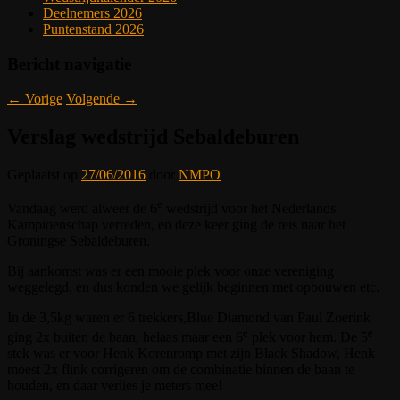
Deelnemers 2026
Puntenstand 2026
Bericht navigatie
←
Vorige
Volgende
→
Verslag wedstrijd Sebaldeburen
Geplaatst op
27/06/2016
door
NMPO
e
Vandaag werd alweer de 6
wedstrijd voor het Nederlands
Kampioenschap verreden, en deze keer ging de reis naar het
Groningse Sebaldeburen.
Bij aankomst was er een mooie plek voor onze vereniging
weggelegd, en dus konden we gelijk beginnen met opbouwen etc.
In de 3,5kg waren er 6 trekkers,Blue Diamond van Paul Zoerink
e
e
ging 2x buiten de baan, helaas maar een 6
plek voor hem. De 5
stek was er voor Henk Korenromp met zijn Black Shadow, Henk
moest 2x flink corrigeren om de combinatie binnen de baan te
houden, en daar verlies je meters mee!