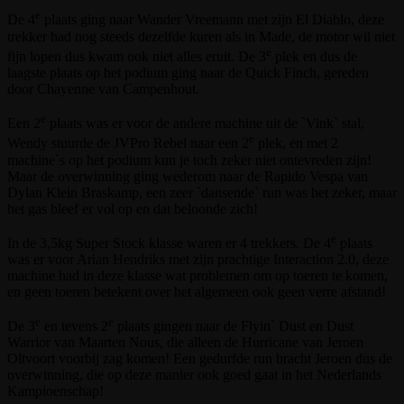
e
De 4
plaats ging naar Wander Vreemann met zijn El Diablo, deze
trekker had nog steeds dezelfde kuren als in Made, de motor wil niet
e
fijn lopen dus kwam ook niet alles eruit. De 3
plek en dus de
laagste plaats op het podium ging naar de Quick Finch, gereden
door Chayenne van Campenhout.
e
Een 2
plaats was er voor de andere machine uit de `Vink` stal,
e
Wendy stuurde de JVPro Rebel naar een 2
plek, en met 2
machine`s op het podium kun je toch zeker niet ontevreden zijn!
Maar de overwinning ging wederom naar de Rapido Vespa van
Dylan Klein Braskamp, een zeer `dansende` run was het zeker, maar
het gas bleef er vol op en dat beloonde zich!
e
In de 3,5kg Super Stock klasse waren er 4 trekkers. De 4
plaats
was er voor Arian Hendriks met zijn prachtige Interaction 2.0, deze
machine had in deze klasse wat problemen om op toeren te komen,
en geen toeren betekent over het algemeen ook geen verre afstand!
e
e
De 3
en tevens 2
plaats gingen naar de Flyin` Dust en Dust
Warrior van Maarten Nous, die alleen de Hurricane van Jeroen
Oltvoort voorbij zag komen! Een gedurfde run bracht Jeroen dus de
overwinning, die op deze manier ook goed gaat in het Nederlands
Kampioenschap!