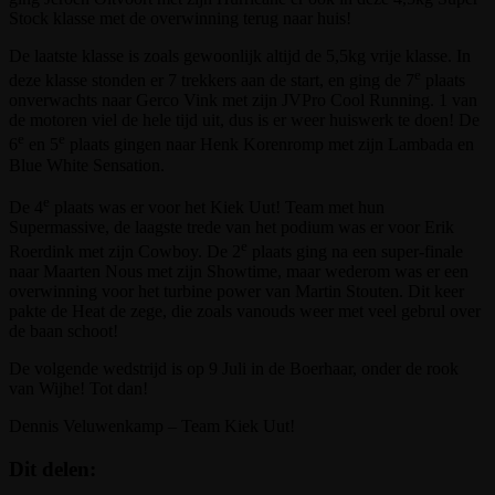
Stock klasse met de overwinning terug naar huis!
De laatste klasse is zoals gewoonlijk altijd de 5,5kg vrije klasse. In
e
deze klasse stonden er 7 trekkers aan de start, en ging de 7
plaats
onverwachts naar Gerco Vink met zijn JVPro Cool Running. 1 van
de motoren viel de hele tijd uit, dus is er weer huiswerk te doen! De
e
e
6
en 5
plaats gingen naar Henk Korenromp met zijn Lambada en
Blue White Sensation.
e
De 4
plaats was er voor het Kiek Uut! Team met hun
Supermassive, de laagste trede van het podium was er voor Erik
e
Roerdink met zijn Cowboy. De 2
plaats ging na een super-finale
naar Maarten Nous met zijn Showtime, maar wederom was er een
overwinning voor het turbine power van Martin Stouten. Dit keer
pakte de Heat de zege, die zoals vanouds weer met veel gebrul over
de baan schoot!
De volgende wedstrijd is op 9 Juli in de Boerhaar, onder de rook
van Wijhe! Tot dan!
Dennis Veluwenkamp – Team Kiek Uut!
Dit delen: