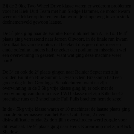
Bij de 2,9kg Two Wheel Drive klasse waren er wederom problemen
voor het Kiek Uut! Team met hun Sledge Hammer, de motor kwam
weer niet lekker op toeren, en dan wordt je simpelweg in zo`n sterk
deelnemersveld gewoon laatste.
e
e
De 5
plek ging naar de Familie Roerdink met hun A-Je-To. De 4
plaats ging verrassend naar Jeroen Oltvoort, in de finale run kwam
de uitlaat los van de motor, dat betekent dus geen druk meer en
einde oefening, anders had er zeker een podium en misschien wel
een overwinning in gezeten, want wat ging deze machine weer
hard!
e
e
De 3
en ook de 2
plaats gingen naar Reinier Septer met zijn
Golden Bullit en Blue Summit. Dylan Klein Braskamp had een
goede dag in het Groningse Sebaldeburen, want na zijn
overwinning in de 3,5kg vrije klasse ging hij er ook met de
overwinning van door in deze TWD klasse met zijn Killerbee! 2
prachtige runs en 2 snoeiharde Full Pulls brachten hem de zege!
In de 4,5kg vrije klasse waren er 10 machines; de laatste plaats ging
naar de Supermassive van het Kiek Uut! Team, 2x een
diskwalificatie omdat 2x de zijlijn overschreden werd zorgde voor
e
dit resultaat. De 9
plaats ging naar Henk Korenromp met zijn Black
Shadow.