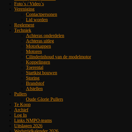
Foto`s / Video`s
Vereniging
Contactpersonen
Lid worden
Reglement
Techniek
Achteras onderdelen
Achteras uitleg
Motorkappen
Motoren
Cilinderinhoud van de modelmotor
Koppelingen
Toerental
Startkist bouwen
Storing
Brandstof
Afstellen
Pullers
Oude Glorie Pullers
Te Koop
Archief
Log In
Links NMPO-teams
Uitslagen 2026
Wedstrijdkalender 2026