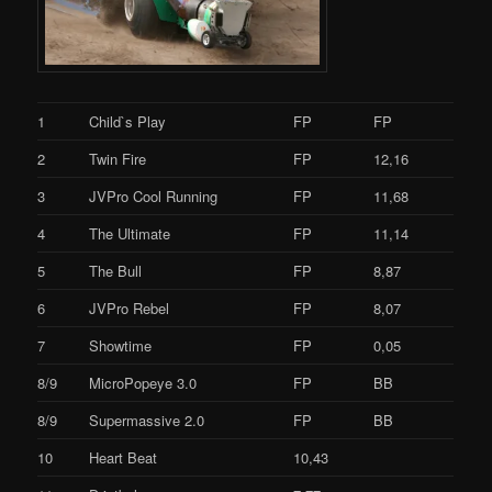
1
Child`s Play
FP
FP
2
Twin Fire
FP
12,16
3
JVPro Cool Running
FP
11,68
4
The Ultimate
FP
11,14
5
The Bull
FP
8,87
6
JVPro Rebel
FP
8,07
7
Showtime
FP
0,05
8/9
MicroPopeye 3.0
FP
BB
8/9
Supermassive 2.0
FP
BB
10
Heart Beat
10,43