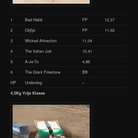
1
Bad Habit
FP
12,37
2
Olijfje
FP
11,62
3
Wicked Attraction
11,04
4
The Italian Job
10,41
5
A-Je-To
4,86
6
The Giant Firestone
BB
HP
Underdog
–
4,5Kg Vrije Klasse