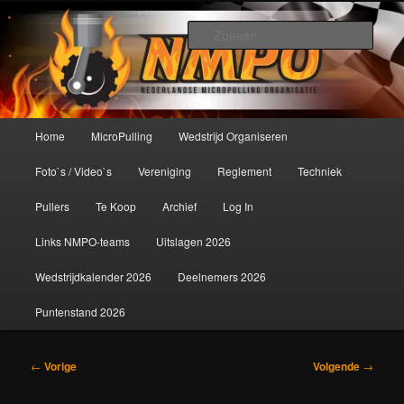
Spring
De meest krachtige modelbouwsport ter wereld!
naar
Zoek
de
primaire
Nederlandse MicroPulling
inhoud
Organisatie
Hoofdmenu
Home
MicroPulling
Wedstrijd Organiseren
Foto`s / Video`s
Vereniging
Reglement
Techniek
Pullers
Te Koop
Archief
Log In
Links NMPO-teams
Uitslagen 2026
Wedstrijdkalender 2026
Deelnemers 2026
Puntenstand 2026
Bericht
←
Vorige
Volgende
→
navigatie