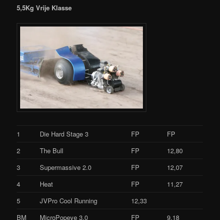
5,5Kg Vrije Klasse
1
Die Hard Stage 3
FP
FP
2
The Bull
FP
12,80
3
Supermassive 2.0
FP
12,07
4
Heat
FP
11,27
5
JVPro Cool Running
12,33
BM
MicroPopeye 3.0
FP
9,18