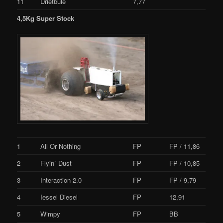
11
Drietbule
7,77
4,5Kg Super Stock
1
All Or Nothing
FP
FP / 11,86
2
Flyin` Dust
FP
FP / 10,85
3
Interaction 2.0
FP
FP / 9,79
4
Iessel Diesel
FP
12,91
5
Wimpy
FP
BB