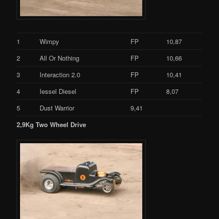
1
Wimpy
FP
10,87
2
All Or Nothing
FP
10,66
3
Interaction 2.0
FP
10,41
4
Iessel Diesel
FP
8,07
5
Dust Warrior
9,41
2,9Kg Two Wheel Drive