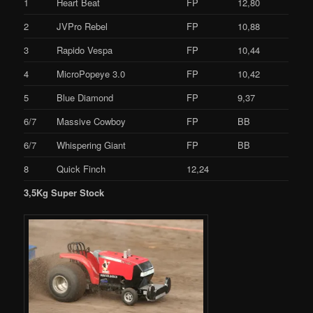
1
Heart Beat
FP
12,80
2
JVPro Rebel
FP
10,88
3
Rapido Vespa
FP
10,44
4
MicroPopeye 3.0
FP
10,42
5
Blue Diamond
FP
9,37
6/7
Massive Cowboy
FP
BB
6/7
Whispering Giant
FP
BB
8
Quick Finch
12,24
3,5Kg Super Stock