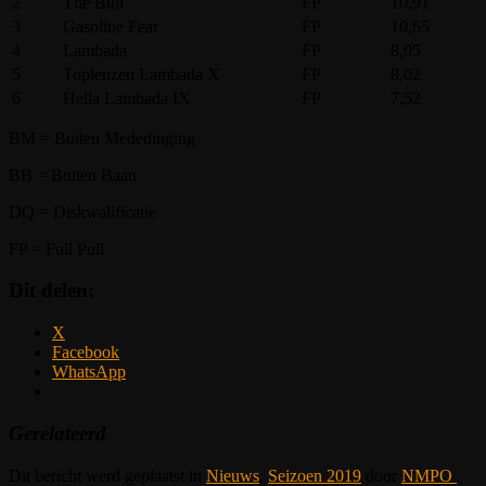
2
The Bull
FP
10,91
3
Gasoline Fear
FP
10,65
4
Lambada
FP
8,05
5
Toplenzen Lambada X
FP
8,02
6
Hella Lambada IX
FP
7,52
BM = Buiten Mededinging
BB = Buiten Baan
DQ = Diskwalificatie
FP = Full Pull
Dit delen:
X
Facebook
WhatsApp
Gerelateerd
Dit bericht werd geplaatst in
Nieuws
,
Seizoen 2019
door
NMPO
.