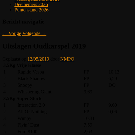
Deelnemers 2026
Puntenstand 2026
Bericht navigatie
←
Vorige
Volgende
→
Uitslagen Oudkarspel 2019
Geplaatst op
12/05/2019
door
NMPO
3,5Kg Vrije Klasse
1
Rapido Vespa
FP
10,13
2
Black Shadow
FP
6,59
3
Snoopy
FP
DQ
4
Whispering Giant
9,69
3,5Kg Super Stock
1
Interaction 2.0
FP
9,60
2
All Or Nothing
FP
9,06
3
Wimpy
10,31
4
Flyin` Dust
7,59
5
Ford 8100
2,63