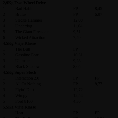
2,9Kg Two Wheel Drive
1
Bad Habit
FP
8,45
2
Brutus
FP
6,97
3
Sledge Hammer
12,08
4
Underdog
11,04
5
The Giant Firestone
9,51
6
Wicked Attraction
7,59
4,5Kg Vrije Klasse
1
The Bull
FP
2
Gasoline Fear
10,31
3
Ultimate
9,28
4
Black Shadow
8,05
4,5Kg Super Stock
1
Interaction 2.0
FP
FP
2
All Or Nothing
FP
8,77
3
Flyin` Dust
12,72
4
Wimpy
12,54
5
Ford 8100
4,36
5,5Kg Vrije Klasse
1
Heat
FP
FP