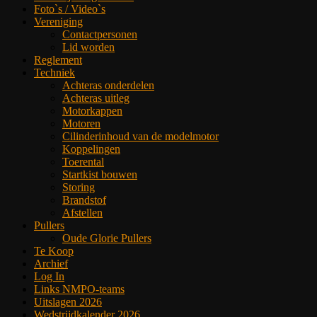
Foto`s / Video`s
Vereniging
Contactpersonen
Lid worden
Reglement
Techniek
Achteras onderdelen
Achteras uitleg
Motorkappen
Motoren
Cilinderinhoud van de modelmotor
Koppelingen
Toerental
Startkist bouwen
Storing
Brandstof
Afstellen
Pullers
Oude Glorie Pullers
Te Koop
Archief
Log In
Links NMPO-teams
Uitslagen 2026
Wedstrijdkalender 2026