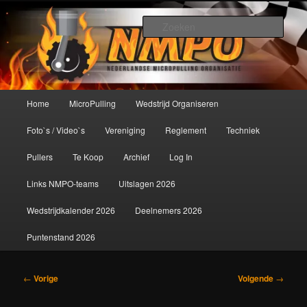
Spring
De meest krachtige modelbouwsport ter wereld!
naar
Zoek
de
primaire
Nederlandse MicroPulling
inhoud
Organisatie
Hoofdmenu
Home
MicroPulling
Wedstrijd Organiseren
Foto`s / Video`s
Vereniging
Reglement
Techniek
Pullers
Te Koop
Archief
Log In
Links NMPO-teams
Uitslagen 2026
Wedstrijdkalender 2026
Deelnemers 2026
Puntenstand 2026
Bericht
←
Vorige
Volgende
→
navigatie