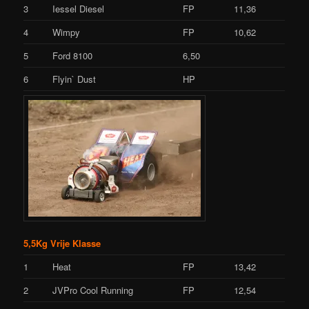
3
Iessel Diesel
FP
11,36
4
Wimpy
FP
10,62
5
Ford 8100
6,50
6
Flyin` Dust
HP
5,5Kg Vrije Klasse
1
Heat
FP
13,42
2
JVPro Cool Running
FP
12,54