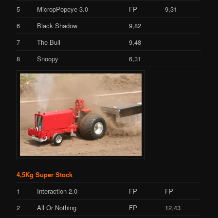
5
MicropPopeye 3.0
FP
9,31
6
Black Shadow
9,82
7
The Bull
9,48
8
Snoopy
6,31
4,5Kg Super Stock
1
Interaction 2.0
FP
FP
2
All Or Nothing
FP
12,43