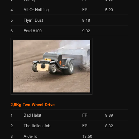
4
All Or Nothing
FP
5,23
5
Flyin` Dust
9,18
6
Ford 8100
9,02
2,9Kg Two Wheel Drive
1
Bad Habit
FP
9,89
2
The Italian Job
FP
8,32
3
A-Je-To
13,50