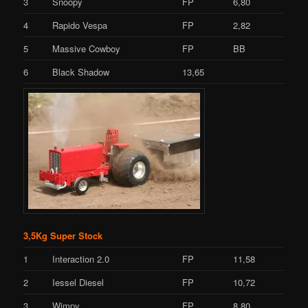
3
Snoopy
FP
6,80
4
Rapido Vespa
FP
2,82
5
Massive Cowboy
FP
BB
6
Black Shadow
13,65
3,5Kg Super Stock
1
Interaction 2.0
FP
11,58
2
Iessel Diesel
FP
10,72
3
Wimpy
FP
8,80