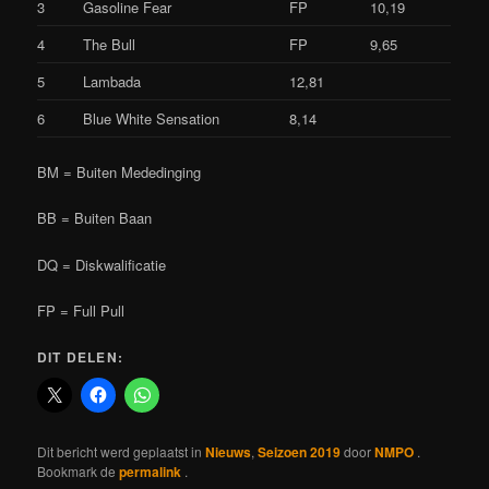
3
Gasoline Fear
FP
10,19
4
The Bull
FP
9,65
5
Lambada
12,81
6
Blue White Sensation
8,14
BM = Buiten Mededinging
BB = Buiten Baan
DQ = Diskwalificatie
FP = Full Pull
DIT DELEN:
Dit bericht werd geplaatst in
Nieuws
,
Seizoen 2019
door
NMPO
.
Bookmark de
permalink
.