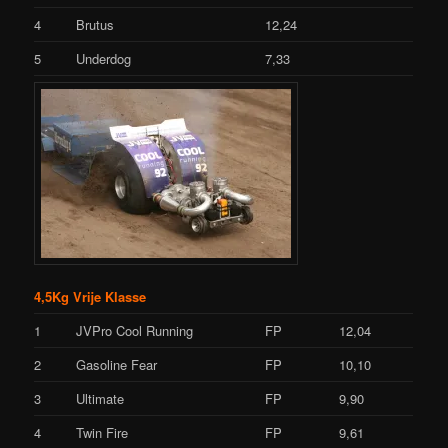
4
Brutus
12,24
5
Underdog
7,33
4,5Kg Vrije Klasse
1
JVPro Cool Running
FP
12,04
2
Gasoline Fear
FP
10,10
3
Ultimate
FP
9,90
4
Twin Fire
FP
9,61