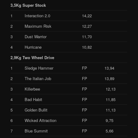
3,5Kg Super Stock
1
Interaction 2.0
14,22
2
Maximum Risk
12,27
3
Dust Warrior
11,70
4
Hurricane
10,82
2,9Kg Two Wheel Drive
1
Sledge Hammer
FP
13,94
2
The Italian Job
FP
13,89
3
Killerbee
FP
12,13
4
Bad Habit
FP
11,85
5
Golden Bullit
FP
11,13
6
Wicked Attraction
FP
9,75
7
Blue Summit
FP
5,66