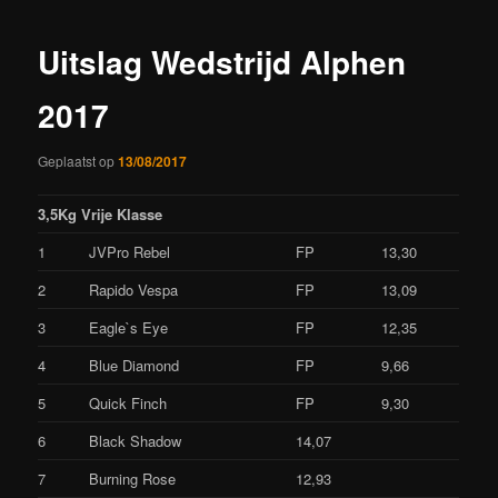
Uitslag Wedstrijd Alphen
2017
Geplaatst op
13/08/2017
3,5Kg Vrije Klasse
1
JVPro Rebel
FP
13,30
2
Rapido Vespa
FP
13,09
3
Eagle`s Eye
FP
12,35
4
Blue Diamond
FP
9,66
5
Quick Finch
FP
9,30
6
Black Shadow
14,07
7
Burning Rose
12,93