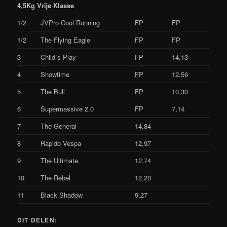
4,5Kg Vrije Klasse
1/2
JVPro Cool Running
FP
FP
1/2
The Flying Eagle
FP
FP
3
Child`s Play
FP
14,13
4
Showtime
FP
12,56
5
The Bull
FP
10,30
6
Supermassive 2.0
FP
7,14
7
The General
14,84
8
Rapido Vespa
12,97
9
The Ultimate
12,74
10
The Rebel
12,20
11
Black Shadow
9,27
DIT DELEN: