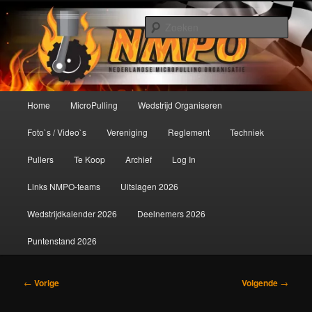
Spring
De meest krachtige modelbouwsport ter wereld!
naar
Zoek
de
primaire
Nederlandse MicroPulling
inhoud
Organisatie
Hoofdmenu
Home
MicroPulling
Wedstrijd Organiseren
Foto`s / Video`s
Vereniging
Reglement
Techniek
Pullers
Te Koop
Archief
Log In
Links NMPO-teams
Uitslagen 2026
Wedstrijdkalender 2026
Deelnemers 2026
Puntenstand 2026
Bericht
←
Vorige
Volgende
→
navigatie