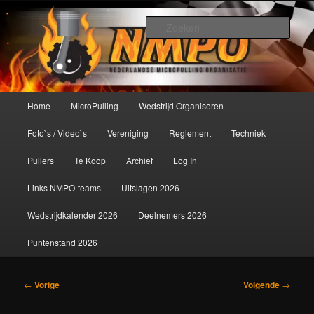
Spring
De meest krachtige modelbouwsport ter wereld!
naar
Zoek
de
primaire
Nederlandse MicroPulling
inhoud
Organisatie
Hoofdmenu
Home
MicroPulling
Wedstrijd Organiseren
Foto`s / Video`s
Vereniging
Reglement
Techniek
Pullers
Te Koop
Archief
Log In
Links NMPO-teams
Uitslagen 2026
Wedstrijdkalender 2026
Deelnemers 2026
Puntenstand 2026
Bericht
←
Vorige
Volgende
→
navigatie