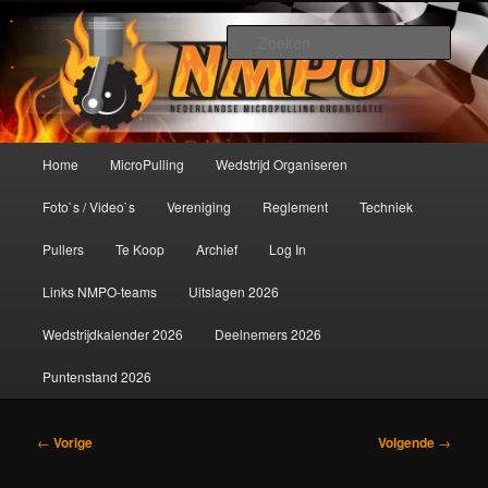
Spring
De meest krachtige modelbouwsport ter wereld!
naar
Zoek
de
primaire
Nederlandse MicroPulling
inhoud
Organisatie
Hoofdmenu
Home
MicroPulling
Wedstrijd Organiseren
Foto`s / Video`s
Vereniging
Reglement
Techniek
Pullers
Te Koop
Archief
Log In
Links NMPO-teams
Uitslagen 2026
Wedstrijdkalender 2026
Deelnemers 2026
Puntenstand 2026
Bericht
←
Vorige
Volgende
→
navigatie