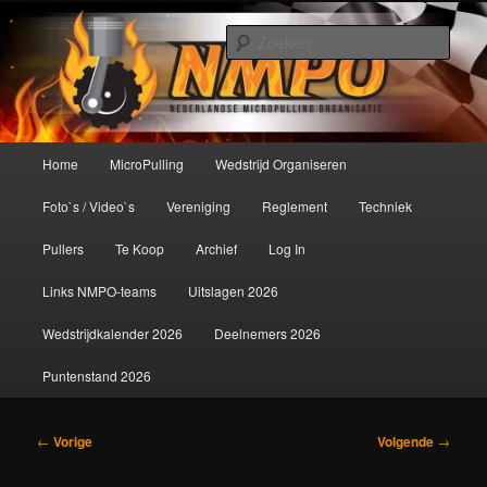
Spring
De meest krachtige modelbouwsport ter wereld!
naar
Zoek
de
primaire
Nederlandse MicroPulling
inhoud
Organisatie
Hoofdmenu
Home
MicroPulling
Wedstrijd Organiseren
Foto`s / Video`s
Vereniging
Reglement
Techniek
Pullers
Te Koop
Archief
Log In
Links NMPO-teams
Uitslagen 2026
Wedstrijdkalender 2026
Deelnemers 2026
Puntenstand 2026
Bericht
←
Vorige
Volgende
→
navigatie