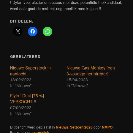
! Dylan veel plezier en succes met deze potentiële titelkandidaat,
want daar gaat de rest het nog moeilijk mee krijgen !!
DIT DELEN:
GERELATEERD
Nieuwe Superstock in
Nieuwe Gas Monkey [een
aantocht.
3-voudige herintreder]
18/02/2023
15/04/2023
In "Nieuws"
In "Nieuws"
Flyin ‘ Dust [75 %]
VERKOCHT !!
07/09/2023
In "Nieuws"
Dit bericht werd geplaatst in
Nieuws
,
Seizoen 2026
door
NMPO
.
Bookmark de
permalink
.