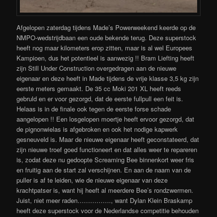
Afgelopen zaterdag tijdens Made’s Powerweekend keerde op de
NMPO-wedstrijdbaan een oude bekende terug. Deze superstock
heeft nog maar kilometers erop zitten, maar is al wel Europees
Kampioen, dus het potentieel is aanwezig !! Bram Liefting heeft
zijn Still Under Construction overgedragen aan de nieuwe
eigenaar en deze heeft in Made tijdens de vrije klasse 3,5 kg zijn
eerste meters gemaakt. De 35 cc Moki 201 XL heeft reeds
gebruld en er voor gezorgd, dat de eerste fullpull een feit is.
Helaas is in de finale ook tegen de eerste forse schade
aangelopen !! Een losgelopen moertje heeft ervoor gezorgd, dat
de pignonwielas is afgebroken en ook het nodige kapwerk
gesneuveld is. Maar de nieuwe eigenaar heeft geconstateerd, dat
zijn nieuwe troef goed functioneert en dat alles weer te repareren
is, zodat deze nu gedoopte Screaming Bee binnenkort weer fris
en fruitig aan de start zal verschijnen. En aan de naam van de
puller is af te leiden, wie de nieuwe eigenaar van deze
krachtpatser is, want hij heeft al meerdere Bee’s rondzwermen.
Juist, niet meer raden……………., want Dylan Klein Braskamp
heeft deze superstock voor de Nederlandse competitie behouden