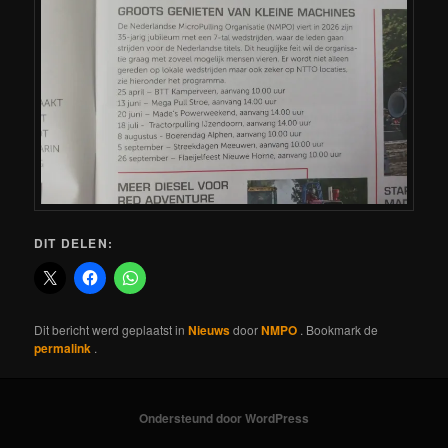
DIT DELEN:
Dit bericht werd geplaatst in
Nieuws
door
NMPO
. Bookmark de
permalink
.
Ondersteund door WordPress