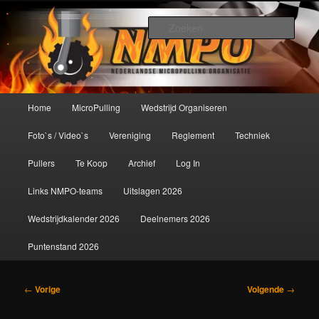
Spring
De meest krachtige modelbouwsport ter wereld!
naar
Zoek
de
primaire
Nederlandse MicroPulling
inhoud
Organisatie
Hoofdmenu
Home
MicroPulling
Wedstrijd Organiseren
Foto`s / Video`s
Vereniging
Reglement
Techniek
Pullers
Te Koop
Archief
Log In
Links NMPO-teams
Uitslagen 2026
Wedstrijdkalender 2026
Deelnemers 2026
Puntenstand 2026
Bericht
←
Vorige
Volgende
→
navigatie