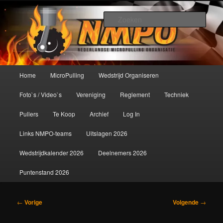
Spring
De meest krachtige modelbouwsport ter wereld!
naar
Zoek
de
primaire
Nederlandse MicroPulling
inhoud
Organisatie
Hoofdmenu
Home
MicroPulling
Wedstrijd Organiseren
Foto`s / Video`s
Vereniging
Reglement
Techniek
Pullers
Te Koop
Archief
Log In
Links NMPO-teams
Uitslagen 2026
Wedstrijdkalender 2026
Deelnemers 2026
Puntenstand 2026
Bericht
←
Vorige
Volgende
→
navigatie