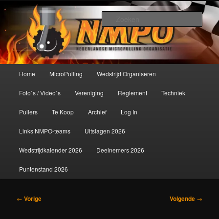
Spring
De meest krachtige modelbouwsport ter wereld!
naar
Zoek
de
primaire
Nederlandse MicroPulling
inhoud
Organisatie
Hoofdmenu
Home
MicroPulling
Wedstrijd Organiseren
Foto`s / Video`s
Vereniging
Reglement
Techniek
Pullers
Te Koop
Archief
Log In
Links NMPO-teams
Uitslagen 2026
Wedstrijdkalender 2026
Deelnemers 2026
Puntenstand 2026
Bericht
←
Vorige
Volgende
→
navigatie