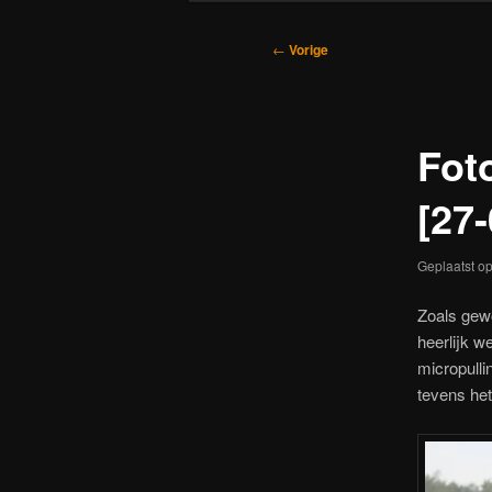
Bericht
←
Vorige
navigatie
Fot
[27-
Geplaatst o
Zoals gewo
heerlijk w
micropulli
tevens het