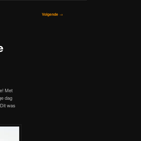
Volgende
→
e
e! Met
nge dag
 Dit was