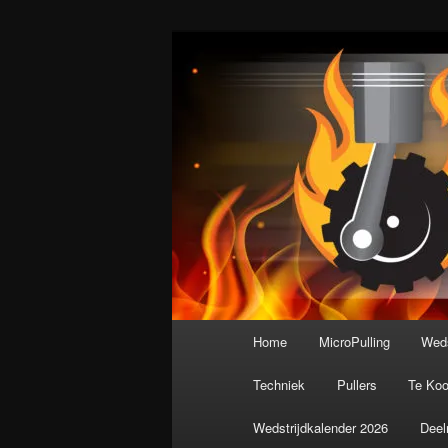
Spring
De meest krachtige modelbouws
naar
de
Nederlandse M
primaire
inhoud
Hoofdmenu
Home
MicroPulling
Weds
Techniek
Pullers
Te Ko
Wedstrijdkalender 2026
Deel