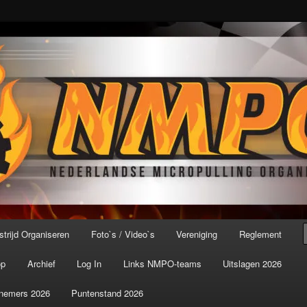
port ter wereld!
icroPulling Organisatie
trijd Organiseren
Foto`s / Video`s
Vereniging
Reglement
op
Archief
Log In
Links NMPO-teams
Uitslagen 2026
nemers 2026
Puntenstand 2026