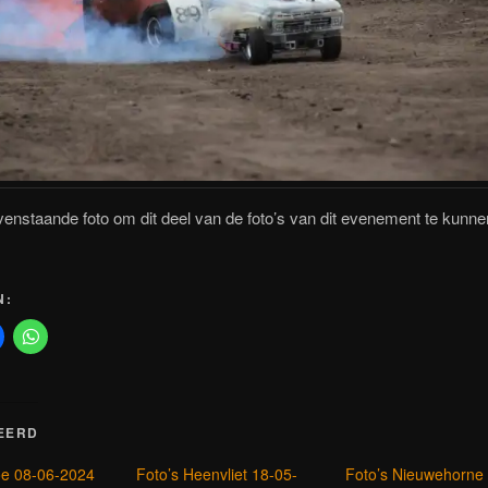
venstaande foto om dit deel van de foto’s van dit evenement te kunne
N:
EERD
oe 08-06-2024
Foto’s Heenvliet 18-05-
Foto’s Nieuwehorne 