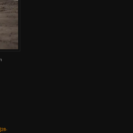
n
[28-