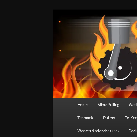
Spring
De meest krachtige modelbouws
naar
de
Nederlandse M
primaire
inhoud
Hoofdmenu
Home
MicroPulling
Weds
Techniek
Pullers
Te Ko
Wedstrijdkalender 2026
Deel