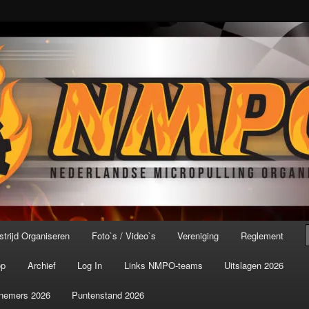
port ter wereld!
icroPulling Organisatie
trijd Organiseren
Foto`s / Video`s
Vereniging
Reglement
op
Archief
Log In
Links NMPO-teams
Uitslagen 2026
nemers 2026
Puntenstand 2026