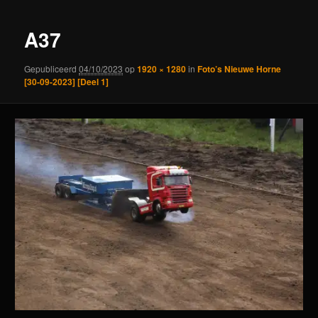
A37
Gepubliceerd
04/10/2023
op
1920 × 1280
in
Foto’s Nieuwe Horne
[30-09-2023] [Deel 1]