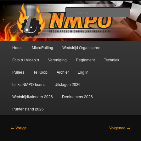
Spring
De meest krachtige modelbouwsport ter wereld!
naar
Zoek
de
primaire
Nederlandse MicroPulling
inhoud
Organisatie
Hoofdmenu
Home
MicroPulling
Wedstrijd Organiseren
Foto`s / Video`s
Vereniging
Reglement
Techniek
Pullers
Te Koop
Archief
Log In
Links NMPO-teams
Uitslagen 2026
Wedstrijdkalender 2026
Deelnemers 2026
Puntenstand 2026
Afbeeldingsnavigatie
← Vorige
Volgende →