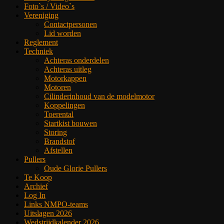
Foto`s / Video`s
Vereniging
Contactpersonen
Lid worden
Reglement
Techniek
Achteras onderdelen
Achteras uitleg
Motorkappen
Motoren
Cilinderinhoud van de modelmotor
Koppelingen
Toerental
Startkist bouwen
Storing
Brandstof
Afstellen
Pullers
Oude Glorie Pullers
Te Koop
Archief
Log In
Links NMPO-teams
Uitslagen 2026
Wedstrijdkalender 2026