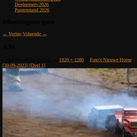
Deelnemers 2026
Puntenstand 2026
Afbeeldingsnavigatie
← Vorige
Volgende →
A36
Gepubliceerd
04/10/2023
op
1920 × 1280
in
Foto’s Nieuwe Horne
[30-09-2023] [Deel 1]