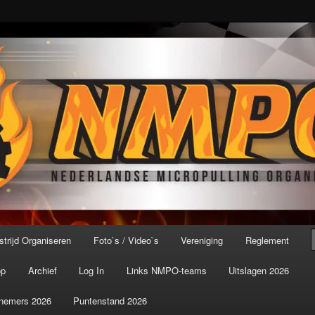
port ter wereld!
icroPulling Organisatie
trijd Organiseren
Foto`s / Video`s
Vereniging
Reglement
op
Archief
Log In
Links NMPO-teams
Uitslagen 2026
nemers 2026
Puntenstand 2026