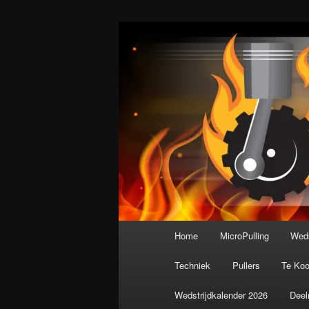
Spring
De meest krachtige modelbouws
naar
de
Nederlandse M
primaire
inhoud
Hoofdmenu
Home
MicroPulling
Weds
Techniek
Pullers
Te Ko
Wedstrijdkalender 2026
Deel