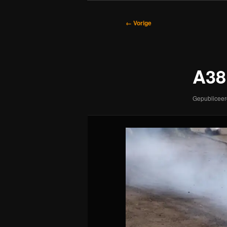
Afbeeldingsnavigatie
← Vorige
A38
Gepublicee