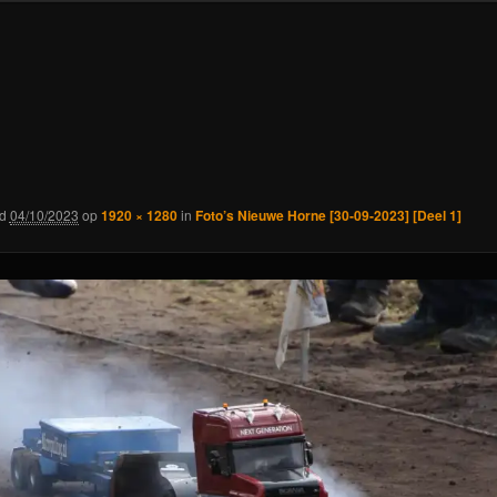
rd
04/10/2023
op
1920 × 1280
in
Foto’s Nieuwe Horne [30-09-2023] [Deel 1]