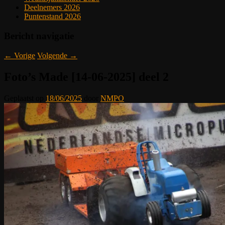
Deelnemers 2026
Puntenstand 2026
Bericht navigatie
←
Vorige
Volgende
→
Foto’s Made [14-06-2025] deel 2
Geplaatst op
18/06/2025
door
NMPO