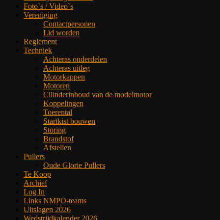
Foto`s / Video`s
Vereniging
Contactpersonen
Lid worden
Reglement
Techniek
Achteras onderdelen
Achteras uitleg
Motorkappen
Motoren
Cilinderinhoud van de modelmotor
Koppelingen
Toerental
Startkist bouwen
Storing
Brandstof
Afstellen
Pullers
Oude Glorie Pullers
Te Koop
Archief
Log In
Links NMPO-teams
Uitslagen 2026
Wedstrijdkalender 2026