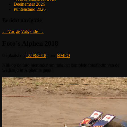
Deelnemers 2026
Puntenstand 2026
Bericht navigatie
←
Vorige
Volgende
→
Foto`s Alphen 2018
Geplaatst op
12/08/2018
door
NMPO
Klik op de foto hieronder om naar het complete fotoalbum van de
wedstrijd in Alphen te gaan!