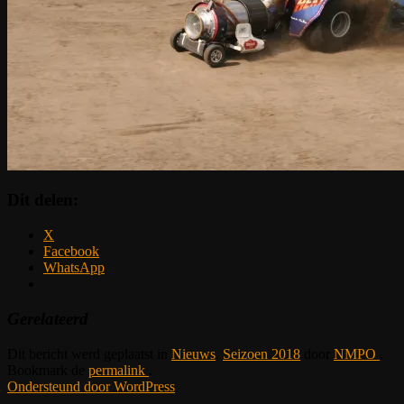
Dit delen:
X
Facebook
WhatsApp
Gerelateerd
Dit bericht werd geplaatst in
Nieuws
,
Seizoen 2018
door
NMPO
.
Bookmark de
permalink
.
Ondersteund door WordPress