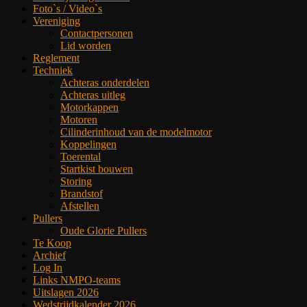
Foto`s / Video`s
Vereniging
Contactpersonen
Lid worden
Reglement
Techniek
Achteras onderdelen
Achteras uitleg
Motorkappen
Motoren
Cilinderinhoud van de modelmotor
Koppelingen
Toerental
Startkist bouwen
Storing
Brandstof
Afstellen
Pullers
Oude Glorie Pullers
Te Koop
Archief
Log In
Links NMPO-teams
Uitslagen 2026
Wedstrijdkalender 2026