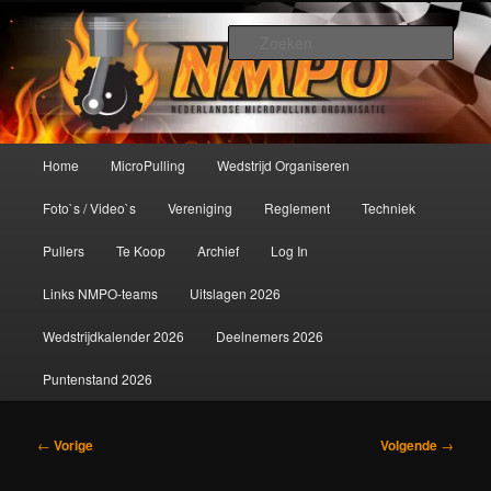
Spring
De meest krachtige modelbouwsport ter wereld!
naar
Zoek
de
primaire
Nederlandse MicroPulling
inhoud
Organisatie
Hoofdmenu
Home
MicroPulling
Wedstrijd Organiseren
Foto`s / Video`s
Vereniging
Reglement
Techniek
Pullers
Te Koop
Archief
Log In
Links NMPO-teams
Uitslagen 2026
Wedstrijdkalender 2026
Deelnemers 2026
Puntenstand 2026
Bericht
←
Vorige
Volgende
→
navigatie