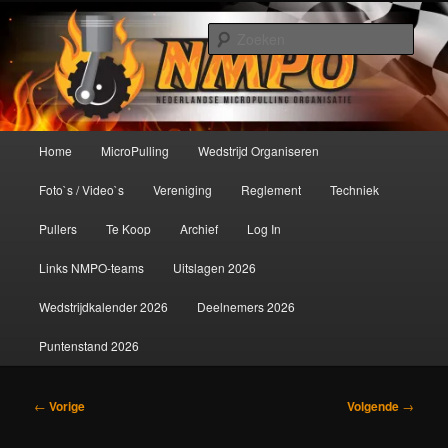
Spring
De meest krachtige modelbouwsport ter wereld!
naar
Zoek
de
primaire
Nederlandse MicroPulling
inhoud
Organisatie
Hoofdmenu
Home
MicroPulling
Wedstrijd Organiseren
Foto`s / Video`s
Vereniging
Reglement
Techniek
Pullers
Te Koop
Archief
Log In
Links NMPO-teams
Uitslagen 2026
Wedstrijdkalender 2026
Deelnemers 2026
Puntenstand 2026
Bericht
←
Vorige
Volgende
→
navigatie