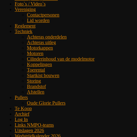
Foto`s / Video`s
Vereniging
Contactpersonen
Lid worden
Reglement
Techniek
Achteras onderdelen
Achteras uitleg
Motorkappen
Motoren
Cilinderinhoud van de modelmotor
Koppelingen
Toerental
Startkist bouwen
Storing
Brandstof
Afstellen
Pullers
Oude Glorie Pullers
Te Koop
Archief
Log In
Links NMPO-teams
Uitslagen 2026
Wedstrijdkalender 2026